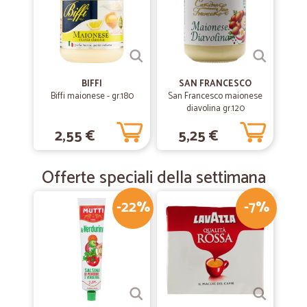
BIFFI
SAN FRANCESCO
Biffi maionese - gr.180
San Francesco maionese
diavolina gr.120
2,55 €
5,25 €
Offerte speciali della settimana
-22%
-7%