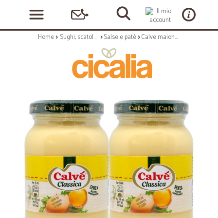
Home
Sughi, scatolame e condimenti
Salse e patè
Calve maionese vaso ml.225x2