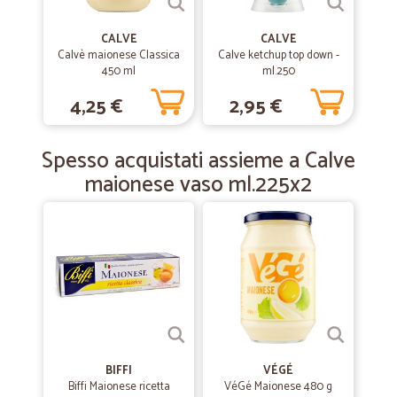
CALVE
CALVE
—
Angelo M.
05/10/2019
Calvè maionese Classica
Calve ketchup top down -
Veloci e precisi
450 ml
ml.250
Veloci e precisi
4,25 €
2,95 €
—
Marcello C.
Spesso acquistati assieme a Calve
04/02/2019
grazie e arrivederci
maionese vaso ml.225x2
grazie e arrivederci
BIFFI
VÉGÉ
Biffi Maionese ricetta
VéGé Maionese 480 g