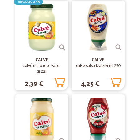
RIBASSATO
2,75€
Buona molto buona
—
Antonio C.
15/02/2020
Qualità e rapidità
Qualità e rapidità
CALVE
CALVE
Calvé maionese vaso -
—
Antonella P.
calve salsa tzatziki ml.250
25/01/2020
gr.225
Celeri nella consegna...
2,39 €
4,25 €
Celeri nella consegna... Prodotti di qualità. . E prezzi un po alti ... Ma
con sconti ragionevoli
—
Fulvio C.
19/12/2019
Ho acquistato beni difficili da…
Ho acquistato beni difficili da reperire. Ricevuti velocemente e senza
problemi.