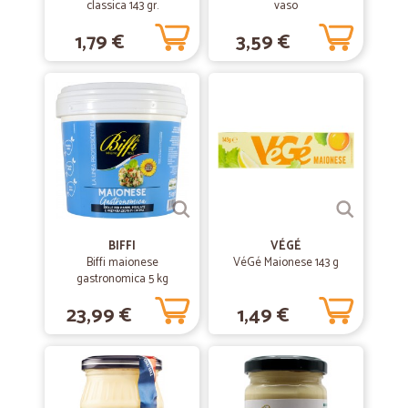
classica 143 gr.
vaso
1,79 €
3,59 €
BIFFI
VÉGÉ
Biffi maionese
VéGé Maionese 143 g
gastronomica 5 kg
23,99 €
1,49 €