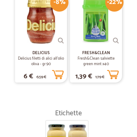
-8%
-22%
DELICIUS
FRESH&CLEAN
Delicius filetti di alici all'olio
Fresh&Clean salviette
oliva - gr.90
green mint x40
6 €
1,39 €
6,59 €
1,79 €
Etichette