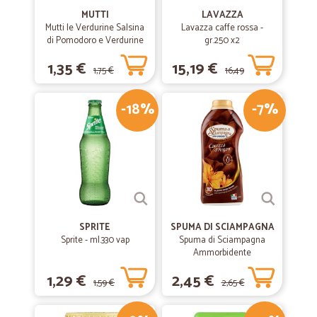
MUTTI
LAVAZZA
Mutti le Verdurine Salsina
Lavazza caffe rossa -
di Pomodoro e Verdurine
gr.250 x2
130 g
1,35 €
15,19 €
1,75 €
16,49
-18%
-7%
€
SPRITE
SPUMA DI SCIAMPAGNA
Sprite - ml.330 vap
Spuma di Sciampagna
Ammorbidente
Concentrato Carezza
1,29 €
2,45 €
d'Argan 600 ml
1,59 €
2,65 €