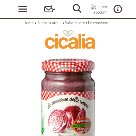
Home
Sughi, scatolame e condimenti
Salse e patè
Le conserve della Nonna crema radicchio chioggia 190