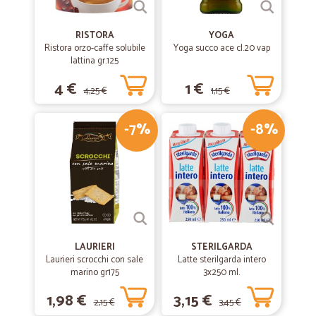
RISTORA
YOGA
Ristora orzo-caffe solubile
Yoga succo ace cl.20 vap
lattina gr.125
4 €
1 €
4,25 €
1,15 €
-7%
-8%
LAURIERI
STERILGARDA
Laurieri scrocchi con sale
Latte sterilgarda intero
marino gr175
3x250 ml.
1,98 €
3,15 €
2,15 €
3,45 €