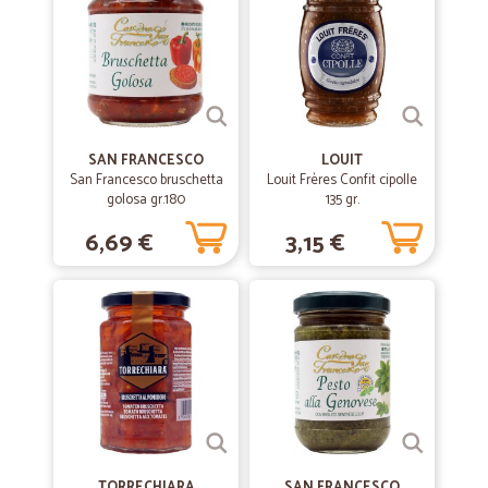
Dopo il primo ordine sono già conquistata: i prodotti sono arrivati il
giorno seguente, imballaggio perfetto, nulla da obiettare. Un metodo
per fare la spesa assolutamente consigliato.
SAN FRANCESCO
LOUIT
San Francesco bruschetta
Louit Frères Confit cipolle
golosa gr.180
135 gr.
6,69 €
3,15 €
TORRECHIARA
SAN FRANCESCO