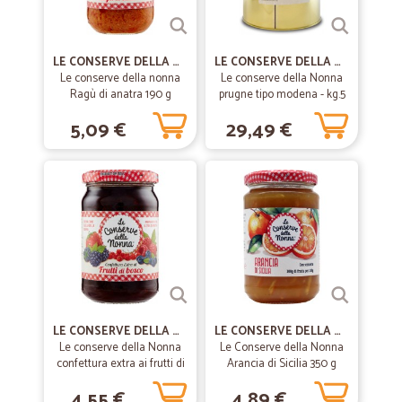
Sempre perfetti
LE CONSERVE DELLA NONNA
LE CONSERVE DELLA NONNA
—
Donatella R.
Le conserve della nonna
Le conserve della Nonna
10/06/2020
Ragù di anatra 190 g
prugne tipo modena - kg.5
acquisto detersivi
5,09 €
29,49 €
i prodotti corrispondono a quanto ordinato, ottimo rapporto qualità
prezzo. tempi veloci di spedizione.
—
Chiara M.
30/04/2020
Per essere alla prima esperienza con la…
Per essere alla prima esperienza con la spesa acquistata on-line mi
sono trovata molto bene, i prodotti assaggiati finora sono buoni
Marchi Chiara
LE CONSERVE DELLA NONNA
LE CONSERVE DELLA NONNA
Le conserve della Nonna
—
Marisa S.
Le Conserve della Nonna
16/04/2020
confettura extra ai frutti di
Arancia di Sicilia 350 g
Sono rimasta molto soddisfatta
bosco - gr.330
4,55 €
4,89 €
Sono rimasta molto soddisfatta per avervi scelto, ho già fatto