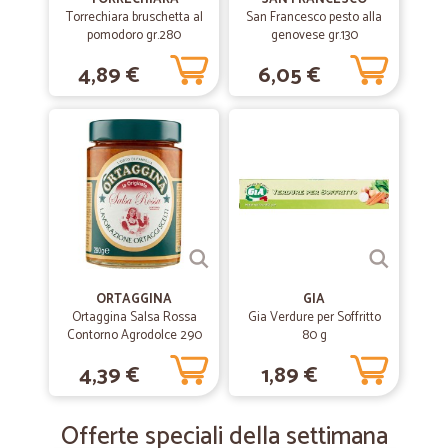
Torrechiara bruschetta al
San Francesco pesto alla
pomodoro gr.280
genovese gr.130
4,89 €
6,05 €
ORTAGGINA
GIA
Ortaggina Salsa Rossa
Gia Verdure per Soffritto
Contorno Agrodolce 290
80 g
gr.
4,39 €
1,89 €
Offerte speciali della settimana