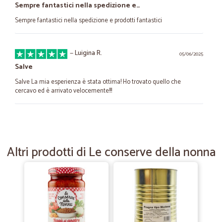
Sempre fantastici nella spedizione e…
Sempre fantastici nella spedizione e prodotti fantastici
—
Luigina R.
05/06/2025
Salve
Salve La mia esperienza è stata ottima! Ho trovato quello che
cercavo ed è arrivato velocemente!!!
—
Trustpilot
10/07/2020
Non potrei più farne a meno
Altri prodotti di Le conserve della nonna
Non potrei più farne a meno. Varietà di prodotti, tutti ottimi,
soprattutto frutta e verdura. Imballaggio, trasporto e consegna
perfetti.
—
Cristina G.
14/06/2020
Sempre perfetti