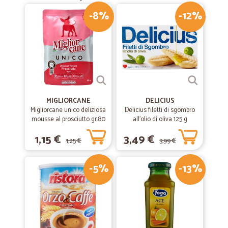
-8%
-12%
MIGLIORCANE
DELICIUS
Migliorcane unico deliziosa
Delicius filetti di sgombro
mousse al prosciutto gr.80
all'olio di oliva 125 g
1,15 €
3,49 €
1,25 €
3,99 €
-5%
-13%