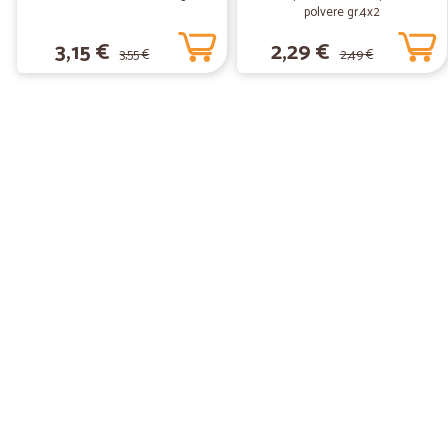
polvere gr.4x2
3,15 €
2,29 €
3,55 €
2,49 €