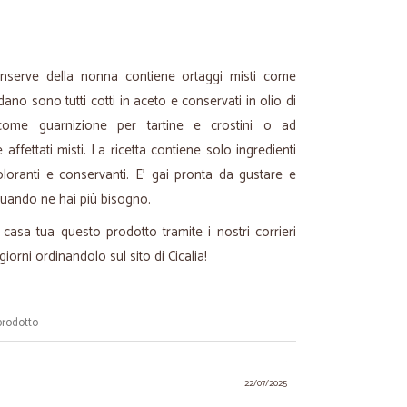
onserve della nonna contiene ortaggi misti come
dano sono tutti cotti in aceto e conservati in olio di
 come guarnizione per tartine e crostini o ad
ffettati misti. La ricetta contiene solo ingredienti
oloranti e conservanti. E' gai pronta da gustare e
quando ne hai più bisogno.
 casa tua questo prodotto tramite i nostri corrieri
iorni ordinandolo sul sito di Cicalia!
prodotto
22/07/2025