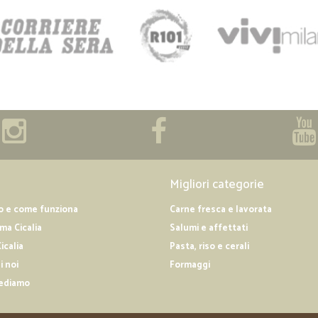
Migliori categorie
o e come funziona
Carne fresca e lavorata
a Cicalia
Salumi e affettati
icalia
Pasta, riso e cerali
i noi
Formaggi
ediamo