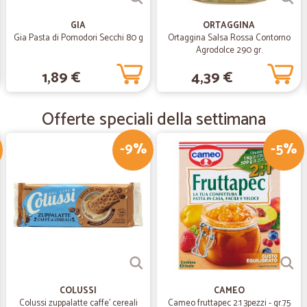
GIA
ORTAGGINA
—
Aniello P.
Gia Pasta di Pomodori Secchi 80 g
Ortaggina Salsa Rossa Contorno
Agrodolce 290 gr.
Sono molto soddisfatto..
1,89 €
4,39 €
Sono molto soddisfatto..
Offerte speciali della settimana
—
Vanessa P.
Affidabili e puntuali con i t
-9%
-5%
Affidabili e puntuali con i tempi di
—
Marisa G.
Veloci nella consegna e prec
Veloci nella consegna e precisi nel
ottimo servizio.
COLUSSI
CAMEO
Colussi zuppalatte caffe' cereali
Cameo fruttapec 2:1 3pezzi - gr.75