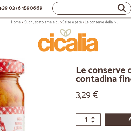
+39 0376 1590669
Home
Sughi, scatolame e condimenti
Salse e patè
Le conserve della Nonna salsa contadina fine - gr.280
Le conserve 
contadina fin
3,29 €