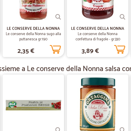
La disponibilità di un articolo che
concorrenziale. L'ottimo confezion
consegnato il giorno successivo.
LE CONSERVE DELLA NONNA
LE CONSERVE DELLA NONNA
—
Cristina C.
Le conserve della Nonna sugo alla
Le conserve della Nonna
puttanesca gr.190
confettura di fragole - gr.330
Seri e precisi nelle consegn
2,35 €
3,89 €
Seri e precisi nelle consegne,bast
ottimi(selezione pasta fresca) Con
ssieme a Le conserve della Nonna salsa con
—
Marco T.
Acquisti a buon prezzo e co
Acquisti a buon prezzo e consegnat
—
Carla F.
Eccezionale tutto fresco e 
Eccezionale tutto fresco e buoniss