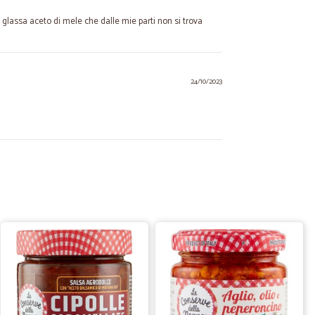
 glassa aceto di mele che dalle mie parti non si trova
24/10/2023
28/09/2023
l
. I prodotti, questa volta, sono imballati egregiamente
ck sono impilati nel cartone originale e quindi non ci sono
01/12/2022