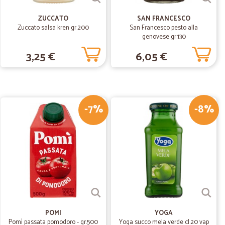
ZUCCATO
SAN FRANCESCO
Zuccato salsa kren gr.200
San Francesco pesto alla
09/06/2019
genovese gr.130
3,25 €
6,05 €
24/03/2019
empi di…
-7%
-8%
 consegna!
08/02/2019
isi nelle…
le comunicazioni di evasione dell’ordine. Ottimi prezzi ed
POMI
YOGA
Pomì passata pomodoro - gr.500
Yoga succo mela verde cl.20 vap