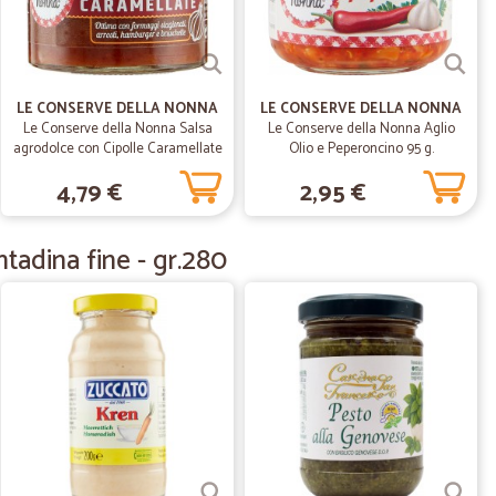
 cercavo da diverso tempo. Il prezzo decisamente
amento. La velocità della consegna: ordinato al mattino e
LE CONSERVE DELLA NONNA
LE CONSERVE DELLA NONNA
25/02/2021
Le Conserve della Nonna Salsa
Le Conserve della Nonna Aglio
agrodolce con Cipolle Caramellate
Olio e Peperoncino 95 g.
e,basta…
200 gr.
4,79 €
2,95 €
a vedere la cura messa per imballare la merce. Prodotti
tentissima.
tadina fine - gr.280
11/09/2019
nsegnati…
i rapidamente. Siamo più che soddisfatti.
17/06/2019
buonissimi…
imi grazie