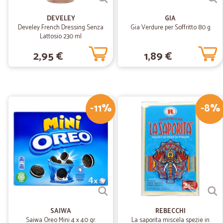
DEVELEY
GIA
Develey French Dressing Senza
Gia Verdure per Soffritto 80 g
Lattosio 230 ml
2,95 €
1,89 €
-11%
-8%
SAIWA
REBECCHI
Saiwa Oreo Mini 4 x 40 gr.
La saporita miscela spezie in