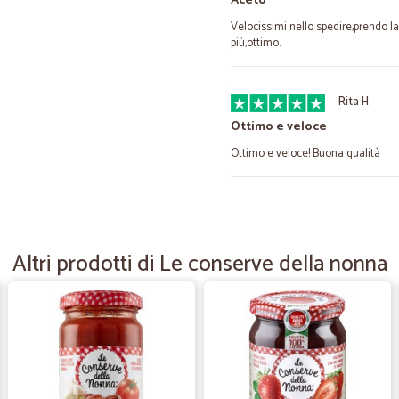
Aceto
Velocissimi nello spedire,prendo la
più,ottimo.
—
Rita H.
Ottimo e veloce
Ottimo e veloce! Buona qualità
—
Trustpilot
Succhi fragola banana Santa
Altri prodotti di Le conserve della nonna
Perfetto! Consegna rapida e precisa
perché prendendo il pacco da 12 bri
I brick scollati.
—
Mauro S.
Una scoperta interessante