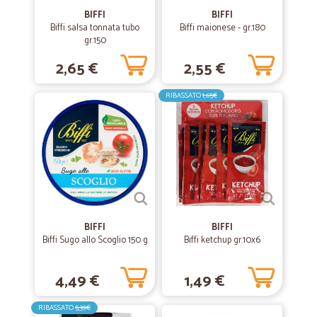
un primo momento di incertezza,devo dire che è stato un vero e
BIFFI
BIFFI
proprio piacere......ho trovato la qualità e la convenienza,nonchè una
Biffi salsa tonnata tubo
Biffi maionese - gr.180
grande professionalità!!! Che dire complimenti e al prossimo ordine!
gr.150
2,65 €
2,55 €
—
Gabbani V.
30/10/2020
Ottimo servizio
RIBASSATO
1,65€
Consegna velocissima
—
Alessandro G.
10/06/2020
Ottimo servizio
Ottimo servizio
BIFFI
BIFFI
Biffi Sugo allo Scoglio 150 g
Biffi ketchup gr.10x6
—
Katia S.
12/06/2020
ottimo servizio
4,49 €
1,49 €
ottimo servizio, consegna puntuale e hanno avvisato prima. Gli
oggetti fragili erano accuratamente rivestiti con pluriball i prodotti
RIBASSATO
5,39€