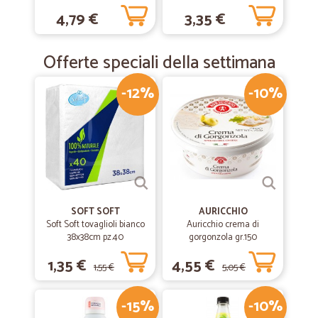
Cipolle Caramellate 200 gr.
4,79 €
3,35 €
Offerte speciali della settimana
-12%
-10%
SOFT SOFT
AURICCHIO
Soft Soft tovaglioli bianco
Auricchio crema di
38x38cm pz.40
gorgonzola gr.150
1,35 €
4,55 €
1,55 €
5,05 €
-15%
-10%