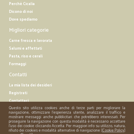
Perché Cicalia
Dicono di noi
Dove spediamo
Migliori categorie
Carne fresca e lavorata
Salumi e affettati
Pasta, riso e cerali
Formaggi
Contatti
La mia lista dei desideri
Registrati
Contattaci
Questo sito utilizza cookies anche di terze parti per migliorare la
navigazione, ottimizzare l'esperienza utente, analizzare il traffico e
mostrare messaggi anche pubblicitari che potrebbero interessati. Per
proseguire la navigazione con questa modalità è necessario accettare
l'uso dei cookie cliccando Accetta. Per maggiori info su utilizzo, natura,
rifiuto dei cookies e modalità alternative di navigazione: [
Cookie Policy
]