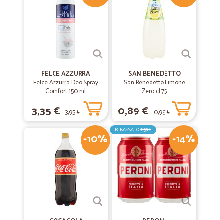
FELCE AZZURRA
SAN BENEDETTO
Felce Azzurra Deo Spray
San Benedetto Limone
Comfort 150 ml.
Zero cl.75
3,35 €
0,89 €
3,95 €
0,99 €
RIBASSATO
2,39€
-10%
-14%