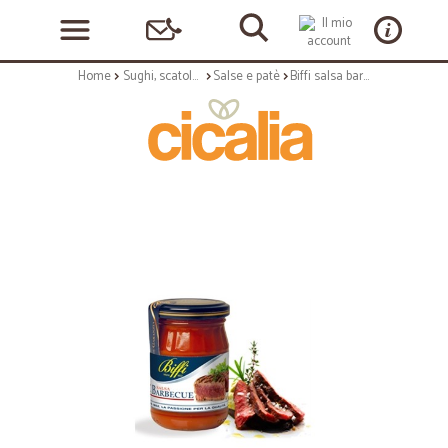
Home
Sughi, scatolame e condimenti
Salse e patè
Biffi salsa barbecue - gr.150