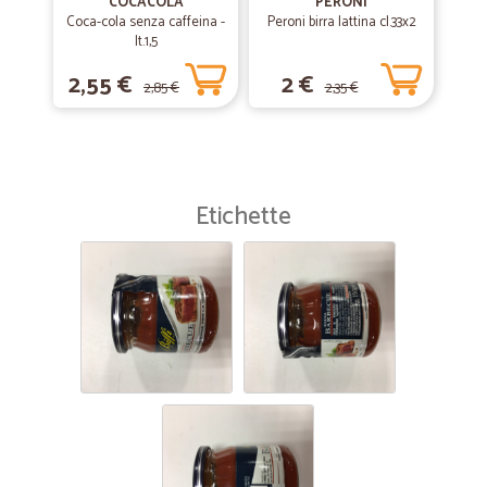
COCACOLA
PERONI
Coca-cola senza caffeina -
Peroni birra lattina cl.33x2
lt.1,5
2,55 €
2 €
2,85 €
2,35 €
Etichette