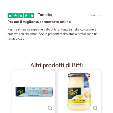
—
Trustpilot
04/07/2022
Per me il miglior supermercato online
Per me il miglior supermercato online. Puntuali nelle consegne e
prodotti ben sistemati. Scelta prodotti molto ampia ormai sono un
fanaddicted
—
Trustpilot
19/05/2022
Carne eccellente! Tomahawk Favolosa
Altri prodotti di Biffi
Carne eccellente. Spedizione velocissima. I soldi spesi valevano la
carne di primissimo livello. Complimenti, continuerò a comprare da
voiFederica Piacenza
—
Maria caterina A.
18/12/2020
Mi sono ritrovata a ordinare su questo…
Mi sono ritrovata a ordinare su questo sito...quasi per caso, ma dopo