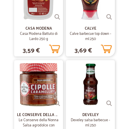
CASA MODENA
CALVE
Casa Modena Battuto di
Calve barbecue top down -
Lardo 250 g
ml.250
3,59 €
3,69 €
LE CONSERVE DELLA NONNA
DEVELEY
Le Conserve della Nonna
Develey salsa barbecue -
Salsa agrodolce con
ml.250