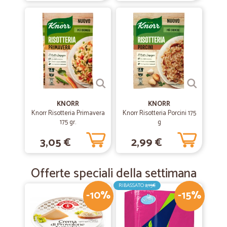
—
Emiliano I.
04/12/2018
Veloci!!
Avevo bisogno di una spedizione veloce e lo sono stati di più!
KNORR
KNORR
Knorr Risotteria Primavera
Knorr Risotteria Porcini 175
175 gr.
g
3,05 €
2,99 €
Offerte speciali della settimana
RIBASSATO
2,15€
-10%
-15%