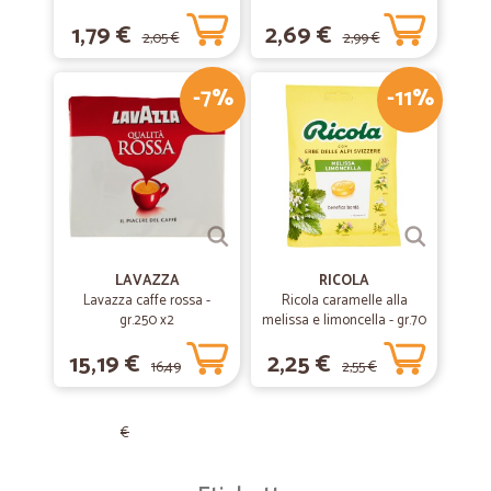
1,79 €
2,69 €
2,05 €
2,99 €
-7%
-11%
LAVAZZA
RICOLA
Lavazza caffe rossa -
Ricola caramelle alla
gr.250 x2
melissa e limoncella - gr.70
15,19 €
2,25 €
16,49
2,55 €
€