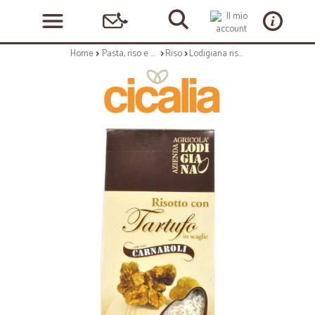
Home
Pasta, riso e cerali
Riso
Lodigiana risotto con tartufo gr250