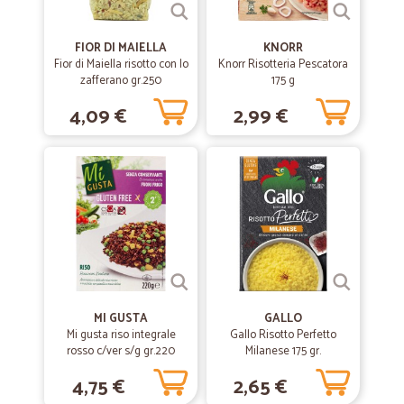
Servizio ottimo,imballaggi…
FIOR DI MAIELLA
KNORR
Servizio ottimo,imballaggi perfetti,tempi rispettati,tutti gli alimenti
Fior di Maiella risotto con lo
Knorr Risotteria Pescatora
conservati perfettamente,grande scelta.lo raccomando,e lo
zafferano gr.250
175 g
usero'anche quando sara'finita l'emergenza covit
4,09 €
2,99 €
—
Adriana D.
12/03/2020
Ottimamente
Ottimamente. Consigliato
—
Gianluca B.
25/02/2019
Sicuramente da tenere in considerazione
Mi sono fidato,e leggendo le caratteristiche del prodotto (olio
MI GUSTA
GALLO
extravergine d'oliva) ne ho acquistato 2 lattine da 5 lt. Ottimo
Mi gusta riso integrale
Gallo Risotto Perfetto
prodotto, prezzo molto buono, mi sono arrivate nei tempi previsti,
rosso c/ver s/g gr.220
Milanese 175 gr.
imballaggio perfetto! Proverò con altri prodotti. Lo consiglio! Ottimo
supermercato on line!
4,75 €
2,65 €