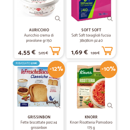
AURICCHIO
SOFT SOFT
Auricchio crema di
Soft Soft tovaglioli fucsia
provolone gr.150
38x38cm pz.40
4,55 €
1,69 €
5,05 €
1,99 €
RIBASSATO
2,19€
-12%
-10%
GRISSINBON
KNORR
Fette biscottate porz.x4
Knorr Risotteria Pomodoro
grissinbon
175 g