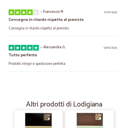
—
Francesco M.
07/07/2025
Consegna in ritardo rispetto al previsto
Consegna in ritardo rispetto al previsto
—
Alessandra G.
03/05/2025
Tutto perfetto
Prodotti integri e spedizione perfetta
—
Trustpilot
22/11/2022
Vasta scelta dei prodotti
Vasta scelta dei prodotti, imballo perfetto, spedizione celere,
Altri prodotti di Lodigiana
qualità/prezzo giusto equilibrio Da provare assolutamente
—
Roberto D.
03/11/2020