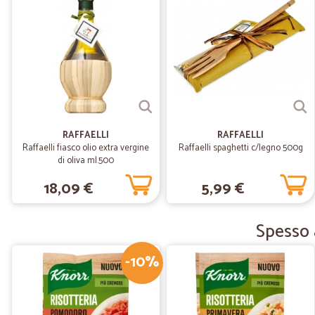
RAFFAELLI
RAFFAELLI
Raffaelli fiasco olio extra vergine
Raffaelli spaghetti c/legno 500g
di oliva ml.500
18,09 €
5,99 €
Spesso a
-10%