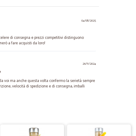
04/08/2025
celere di consegna e prezzi competitivi distinguono
erò a fare acquisti da loro!
26/11/2024
e
 da voi ma anche questa volta confermo la serietà sempre
zione, velocità di spedizione e di consegna, imballi
15/11/2024
ne
i e puntuali.