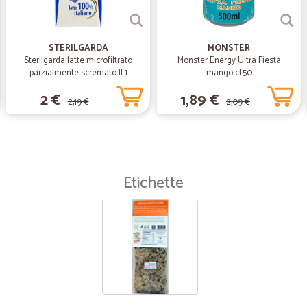
STERILGARDA
MONSTER
Sterilgarda latte microfiltrato
Monster Energy Ultra Fiesta
parzialmente scremato lt.1
mango cl.50
2 €
1,89 €
2,19 €
2,09 €
Etichette