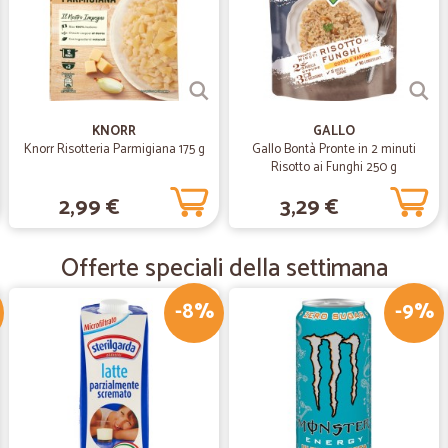
Ottimo sevizio, consegna rapidiss
—
Bosio M.
Eccellenza e professionalità
KNORR
GALLO
Knorr Risotteria Parmigiana 175 g
Gallo Bontà Pronte in 2 minuti
Eccellenza e professionalità Li con
Risotto ai Funghi 250 g
2,99 €
3,29 €
—
Roberto S.
Servizio clienti eccellente
Offerte speciali della settimana
Servizio clienti eccellente
-8%
-9%
—
Alessandro 
Tutto perfetto nei tempi e 
Tutto perfetto nei tempi e nella qua