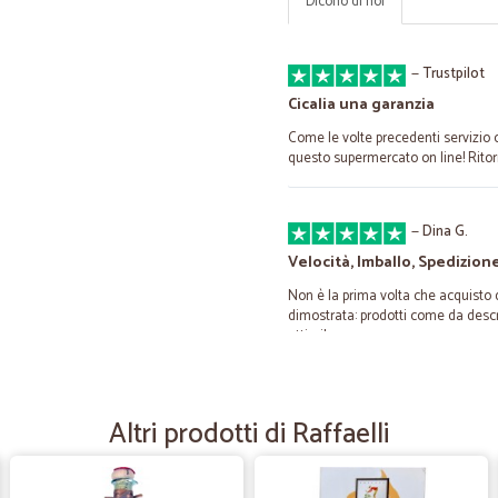
Dicono di noi
—
Trustpilot
Cicalia una garanzia
Come le volte precedenti servizio 
questo supermercato on line! Ritorn
—
Dina G.
Velocità, Imballo, Spedizion
Non è la prima volta che acquisto
dimostrata: prodotti come da descri
ottimi!
—
Trustpilot
Altri prodotti di Raffaelli
Ottimo supermercato on-li
Ottimo supermercato on-line, precis