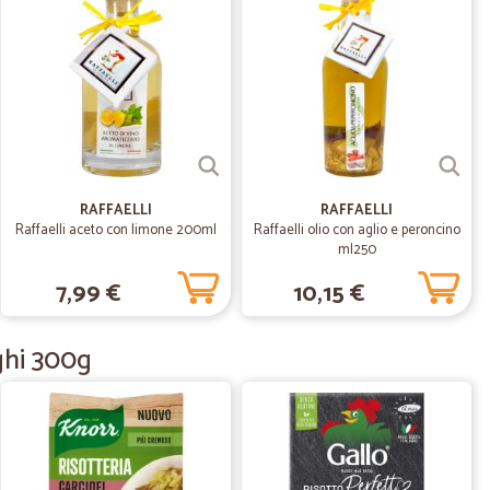
02/03/2023
Forse da migliorare la disponibilità dei prodotti...
a B.
10/02/2022
RAFFAELLI
RAFFAELLI
tuiali
Raffaelli aceto con limone 200ml
Raffaelli olio con aglio e peroncino
ml250
7,99 €
10,15 €
15/07/2021
nghi 300g
16/09/2020