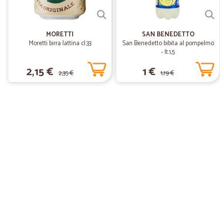
MORETTI
SAN BENEDETTO
Moretti birra lattina cl.33
San Benedetto bibita al pompelmo
- lt.1,5
2,15 €
1 €
2,35 €
1,19 €