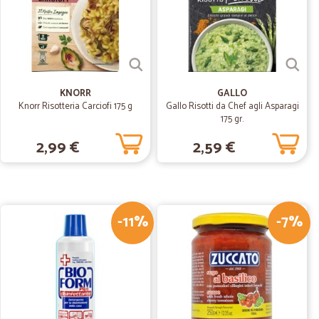
ima!
22/07/2020
KNORR
GALLO
Knorr Risotteria Carciofi 175 g
Gallo Risotti da Chef agli Asparagi
siglio
175 gr.
2,99 €
2,59 €
04/07/2020
-11%
-7%
P.
03/04/2020
nella…
lità dei prodotti