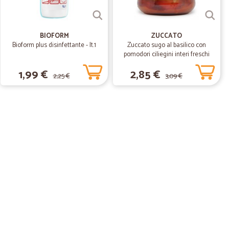
BIOFORM
ZUCCATO
Bioform plus disinfettante - lt.1
Zuccato sugo al basilico con
pomodori ciliegini interi freschi
gr.370
1,99 €
2,85 €
2,25 €
3,09 €