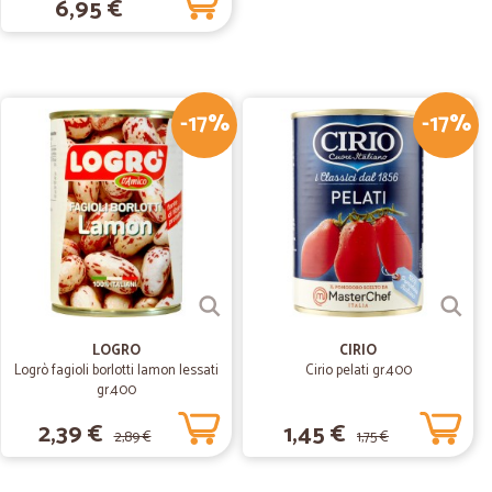
6,95 €
oli…
llati bene e di qualita
-17%
-17%
10/02/2020
alie.
itardi.
M.
11/02/2020
LOGRO
CIRIO
Logrò fagioli borlotti lamon lessati
Cirio pelati gr.400
gr.400
02/10/2019
2,39 €
1,45 €
2,89 €
1,75 €