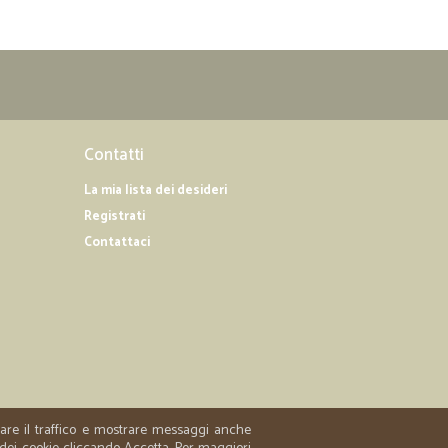
Contatti
La mia lista dei desideri
Registrati
Contattaci
zzare il traffico e mostrare messaggi anche