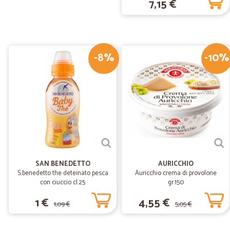
7,15 €
-8%
-10%
SAN BENEDETTO
AURICCHIO
S.benedetto the deteinato pesca
Auricchio crema di provolone
con ciuccio cl.25
gr.150
1 €
4,55 €
1,09 €
5,05 €