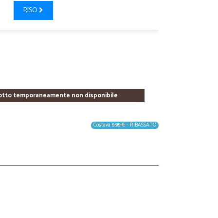
RISO
otto temporaneamente non disponibile
Costava
5,95 €
- RIBASSATO