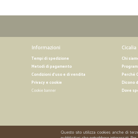
Informazioni
Cicalia
Tempi di spedizione
Chi siam
Metodi di pagamento
Programm
Condizioni d'uso e di vendita
Perché C
Privacy e cookie
Dicono d
Cookie banner
Dove sp
Questo sito utilizza cookies anche di terz