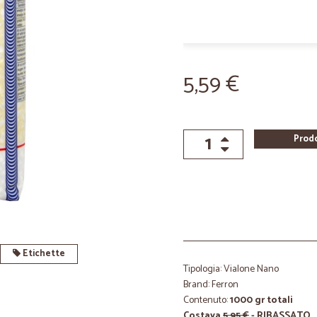
5,59 €
Prod
Etichette
Tipologia: Vialone Nano
Brand: Ferron
Contenuto:
1000 gr totali
Costava
5,95 €
- RIBASSATO