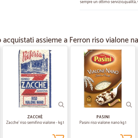
sempre un ottimo servizio,qualità, v
—
Emanuella B
Tutto perfetto come da ord
 acquistati assieme a Ferron riso vialone na
Tutto perfetto come da ordine, otti
—
Fernando N
tutto ok
tutto ok. grazie mille
—
Maria grazia
Veloci
Veloci ed affidabili
ZACCHÈ
PASINI
Zacche' riso semifino vialone - kg.1
Pasini riso vialone nano kg.1
—
Dino T.