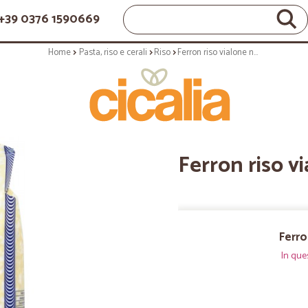
+39 0376 1590669
Home
Pasta, riso e cerali
Riso
Ferron riso vialone nano kg.1
Ferron riso v
Ferro
In que