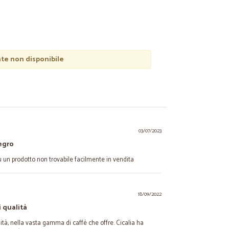
e non disponibile
03/07/2023
egro
u un prodotto non trovabile facilmente in vendita
18/09/2022
 qualità
tà, nella vasta gamma di caffè che offre. Cicalia ha