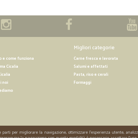
Migliori categorie
o e come funziona
Carne fresca e lavorata
a Cicalia
Salumi e affettati
icalia
Pasta, riso e cerali
i noi
Formaggi
ediamo
e parti per migliorare la navigazione, ottimizzare l'esperienza utente, anali