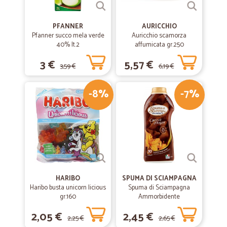
PFANNER
AURICCHIO
Pfanner succo mela verde
Auricchio scamorza
40% lt.2
affumicata gr.250
3 €
5,57 €
3,59 €
6,19 €
-8%
-7%
HARIBO
SPUMA DI SCIAMPAGNA
Haribo busta unicorn licious
Spuma di Sciampagna
gr.160
Ammorbidente
Concentrato Carezza
2,05 €
2,45 €
d'Argan 600 ml
2,25 €
2,65 €