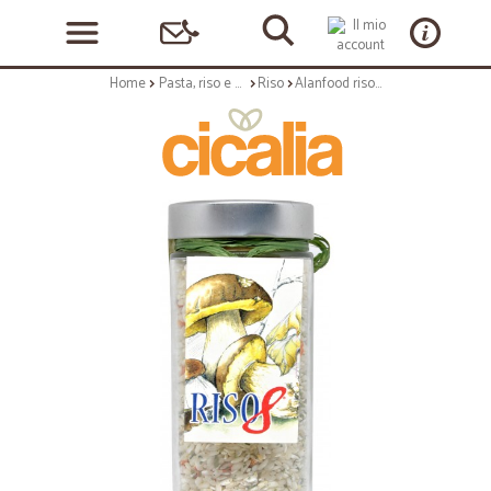
Home
Pasta, riso e cerali
Riso
Alanfood risotto ai funghi porcini gr.450