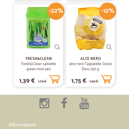
-22%
-12%
FRESH&CLEAN
ALCE NERO
Fresh&Clean salviette
alce nero Tagliatelle Grano
green mint x40
Duro 250 g
1,39 €
1,75 €
1,79 €
1,99 €
Informazioni