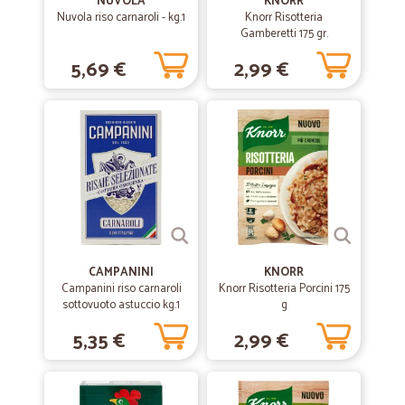
NUVOLA
KNORR
Prodotti ottimi e ricevuti in brevissimo tempo. Sono molto soddisfatta
Nuvola riso carnaroli - kg.1
Knorr Risotteria
Gamberetti 175 gr.
5,69 €
2,99 €
—
Francesco Z.
02/05/2020
Servizio ottimo
Servizio ottimo solo un po' alti i prezzi di alcuni prodotti
—
Cinzia C.
30/03/2020
Ottimo servizio
Anche con moltissime ordinazioni, consegnano tempestivamente (1-
2 giorni, in realtà è più frequente 1 giorno). Se ci fossero anche i
surgelati sarebbe più che perfetto!
CAMPANINI
KNORR
Campanini riso carnaroli
Knorr Risotteria Porcini 175
sottovuoto astuccio kg.1
g
—
Giuseppe L.
10/03/2020
5,35 €
2,99 €
TUTTO COME PROMESSO
TUTTO COME PROMESSO