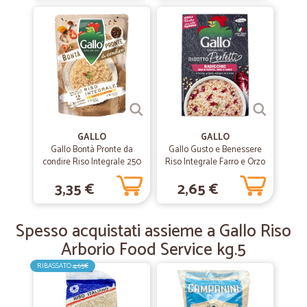
—
Luca P.
30/03/2020
Ottimo.
Ottimo. Tutto giusto.
—
Elisa F.
31/03/2020
Prodotti freschi assolutamente…
GALLO
GALLO
Prodotti freschi assolutamente perfetti. Qualità ottima x tutti i
Gallo Bontà Pronte da
Gallo Gusto e Benessere
prodotti.
condire Riso Integrale 250
Riso Integrale Farro e Orzo
g
con Radicchio Rosso 175 gr.
3,35 €
2,65 €
—
Roberta T.
11/03/2020
Ottimo servizio
Spesso acquistati assieme a Gallo Riso
Ottimo servizio! Grazie mille
Arborio Food Service kg.5
RIBASSATO
4,65€