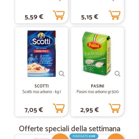
5,59 €
5,15 €
SCOTTI
PASINI
Scotti riso arborio - kg.1
Pasini riso arborio gr.500
7,05 €
2,95 €
Offerte speciali della settimana
RIBASSATO
2,19€