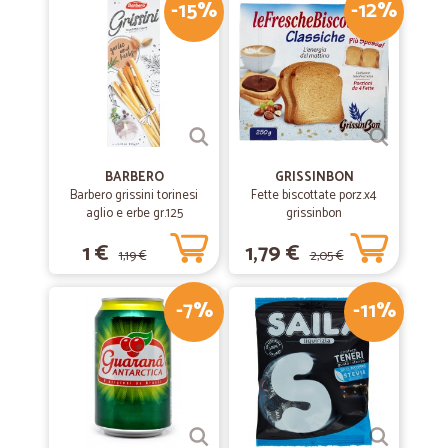
-15%
-12%
BARBERO
GRISSINBON
Barbero grissini torinesi
Fette biscottate porz.x4
aglio e erbe gr.125
grissinbon
1 €
1,79 €
1,19 €
2,05 €
-7%
-11%