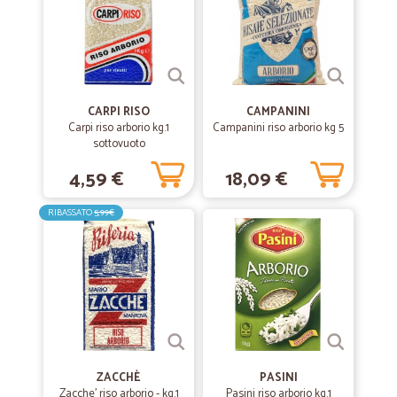
CARPI RISO
CAMPANINI
Carpi riso arborio kg.1
Campanini riso arborio kg 5
sottovuoto
4,59 €
18,09 €
RIBASSATO
5,99€
ZACCHÈ
PASINI
Zacche' riso arborio - kg.1
Pasini riso arborio kg.1