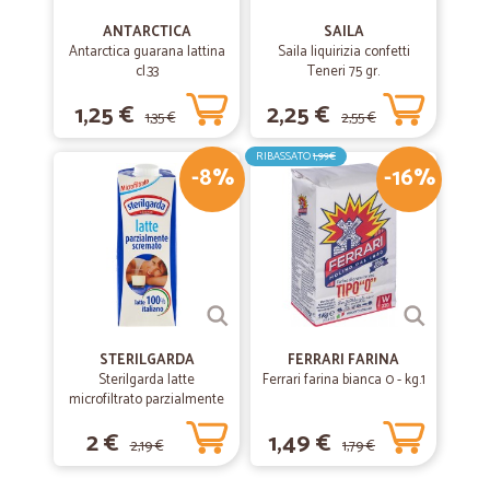
ANTARCTICA
SAILA
Antarctica guarana lattina
Saila liquirizia confetti
cl.33
Teneri 75 gr.
1,25 €
2,25 €
1,35 €
2,55 €
RIBASSATO
1,99€
-8%
-16%
STERILGARDA
FERRARI FARINA
Sterilgarda latte
Ferrari farina bianca 0 - kg.1
microfiltrato parzialmente
scremato lt.1
2 €
1,49 €
2,19 €
1,79 €