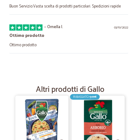
Buon Servizio.Vasta scelta di prodotti particolari. Spedizioni rapide
—
Ornella I.
03/10/2022
Ottimo prodotto
Ottimo prodotto
—
Elena S.
04/09/2022
Tutto ok veloci e rapidi nella consegna
Tutto ok veloci e rapidi nella consegna
Altri prodotti di Gallo
RIBASSATO
5,09€
—
Patrizio B.
16/02/2021
Gamma di prodotti completa e…
Gamma di prodotti completa e soddisfacente, segnalo in particolare
la qualità della carne ormai introvabile nei supermercati. Tempi di
consegna eccezionali, ottimo confezionamento/imballo.