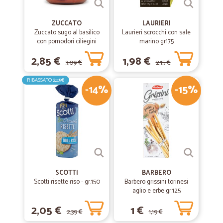
ZUCCATO
LAURIERI
Zuccato sugo al basilico
Laurieri scrocchi con sale
con pomodori ciliegini
marino gr175
interi freschi gr.370
2,85 €
1,98 €
3,09 €
2,15 €
RIBASSATO
2,45€
-14%
-15%
SCOTTI
BARBERO
Scotti risette riso - gr.150
Barbero grissini torinesi
aglio e erbe gr.125
2,05 €
1 €
2,39 €
1,19 €