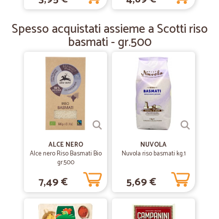
Servizio rapido ed efficiente. Utilissimo per chi non
vicino grandi catene di distribuzione.
Spesso acquistati assieme a Scotti riso
Servizio rapido ed efficiente. Utilissimo per chi non ha vicino grandi
basmati - gr.500
supermer
ALCE NERO
NUVOLA
Alce nero Riso Basmati Bio
Nuvola riso basmati kg.1
gr.500
7,49 €
5,69 €