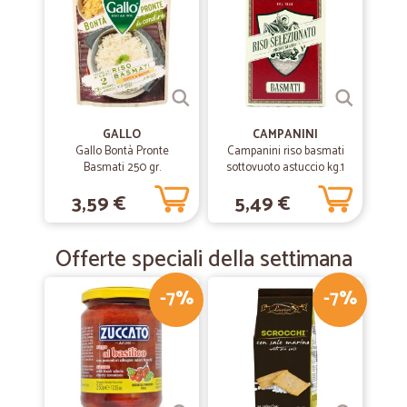
GALLO
CAMPANINI
Gallo Bontà Pronte
Campanini riso basmati
Basmati 250 gr.
sottovuoto astuccio kg.1
3,59 €
5,49 €
Offerte speciali della settimana
-7%
-7%