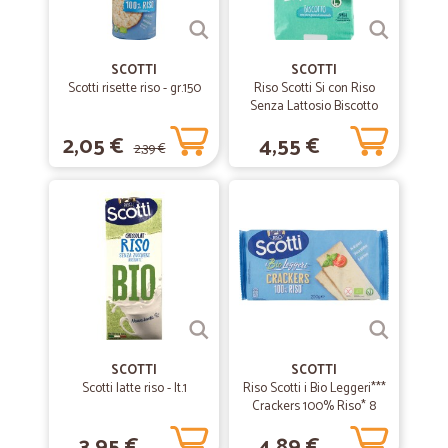
—
Vittorio Z.
09/04/2019
Ottimi prodotti
SCOTTI
SCOTTI
Scotti risette riso - gr.150
Riso Scotti Si con Riso
Ottimi prodotti. Consegna rapida
Senza Lattosio Biscotto
con riso e gocce di
2,05 €
4,55 €
cioccolato 350 gr.
2,39 €
—
Sonia G.
24/03/2019
Ottimo servizii
Ottimo servizii
—
Tiziana T.
27/02/2019
Buongiorno Io mi sono trovata bene con…
Buongiorno Io mi sono trovata bene con voi il paco era ottimo
imballato bene che devo dire siete una azienda perfetta buona
SCOTTI
SCOTTI
Giornata
Scotti latte riso - lt.1
Riso Scotti i Bio Leggeri***
Crackers 100% Riso* 8
mono 200 gr.
3,95 €
4,89 €
—
Valeria L.
14/02/2019