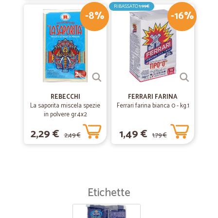
RIBASSATO
1,99€
-8%
-16%
REBECCHI
FERRARI FARINA
La saporita miscela spezie
Ferrari farina bianca 0 - kg.1
in polvere gr.4x2
2,29 €
1,49 €
2,49 €
1,79 €
Etichette