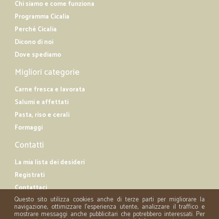
Chi siamo e come funziona
Programma Cicalia
Perché Cicalia
Dicono di noi
Dove spediamo
Migliori categorie
Carne fresca e lavorata
Salumi e affettati
Pasta, riso e cerali
Formaggi
Contatti
La mia lista dei desideri
Registrati
Contattaci
Questo sito utilizza cookies anche di terze parti per migliorare la
navigazione, ottimizzare l'esperienza utente, analizzare il traffico e
mostrare messaggi anche pubblicitari che potrebbero interessati. Per