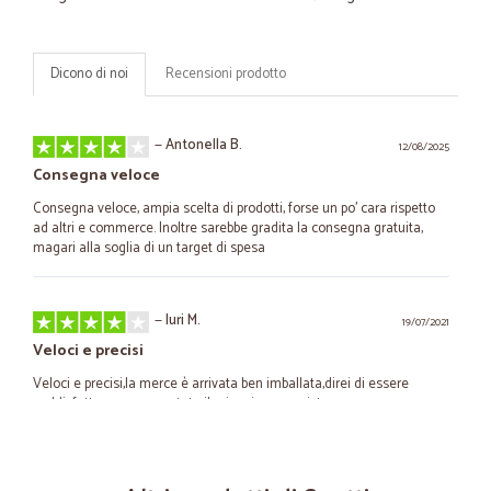
Dicono di noi
Recensioni prodotto
—
Antonella B.
12/08/2025
Consegna veloce
Consegna veloce, ampia scelta di prodotti, forse un po’ cara rispetto
ad altri e commerce. Inoltre sarebbe gradita la consegna gratuita,
magari alla soglia di un target di spesa
—
Iuri M.
19/07/2021
Veloci e precisi
Veloci e precisi,la merce è arrivata ben imballata,direi di essere
soddisfatto per essere stato il mio primo acquisto.
—
Sabrina G.
20/06/2021