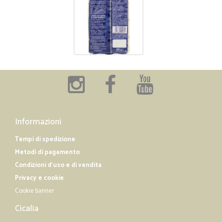
Informazioni
Tempi di spedizione
Metodi di pagamento
Condizioni d'uso e di vendita
Privacy e cookie
Cookie banner
Cicalia