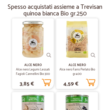
di consegna mantenuta.
Spesso acquistati assieme a Trevisan
quinoa bianca Bio gr.250
ALCE NERO
ALCE NERO
Alce nero Legumi Lessati
Alce nero Farro Perlato Bio
Fagioli Cannellini Bio 300
gr.400
gr.
3,85 €
4,59 €