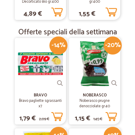
Decorticato Bio gr.400
gr.400
4,89 €
1,55 €
Offerte speciali della settimana
-14%
-20%
BRAVO
NOBERASCO
Bravo pagliette sgrassanti
Noberasco prugne
x7
denocciolate gr.40
1,79 €
1,15 €
2,09 €
1,45 €