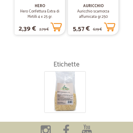
HERO
AURICCHIO
Hero Confettura Extra di
Auricchio scamorza
Mirtilli 4 x 25 gr.
affumicata gr.250
2,39 €
5,57 €
2,79 €
6,19 €
Etichette