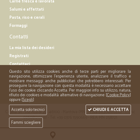
Carne fresca e lavorata
Salumi e affettati
Pasta, riso e cerali
Formaggi
Contatti
La mia lista dei desideri
Registrati
Contattaci
Questo sito utilizza cookies anche di terze parti per migliorare la
navigazione, ottimizzare l'esperienza utente, analizzare il traffico e
mostrare messaggi anche pubblicitari che potrebbero interessati. Per
proseguire la navigazione con questa modalità è necessario accettare
l'uso dei cookie cliccando Accetta. Per maggiori info su utilizzo, natura,
rifiuto dei cookies e modalità alternative di navigazione: [
Cookie Policy
]
oppure [
Scegli
]
Accetta solo tecnici
CHIUDI E ACCETTA
Cicalia srl - via Acerbi 35 - 46100 - Mantova (MN) - P.iva 02508120207 - C.Fisc
02508120207 - Tel. +39 0376 1590669 - REA: MN 258721
Fammi sciegliere