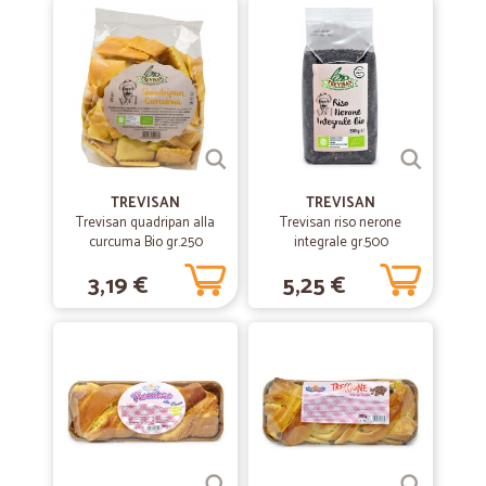
—
Nadia S.
27/05/2021
Incredibilmente veloci!
Incredibilmente veloci!
—
Antonio C.
TREVISAN
TREVISAN
28/05/2021
Trevisan quadripan alla
Trevisan riso nerone
Ottimo passato di
curcuma Bio gr.250
integrale gr.500
Ottimo passato di pomodoro
3,19 €
5,25 €
—
Claudio R.
29/05/2021
Vasto assortimento
Vasto assortimento . Prezzi competitivi. Servizio di consegna
impeccabile