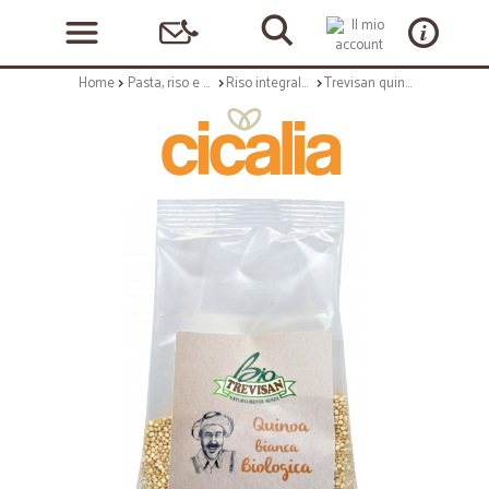
Home
Pasta, riso e cerali
Riso integrale e cereali
Trevisan quinoa bianca Bio gr.250