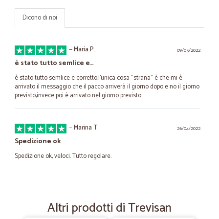
Dicono di noi
—
Maria P.
09/05/2022
è stato tutto semlice e…
è stato tutto semlice e corretto,l'unica cosa "strana" è che mi è
arrivato il messaggio che il pacco arriverà il giorno dopo e no il giorno
previsto,invece poi è arrivato nel giorno previsto
—
Marina T.
26/04/2022
Spedizione ok
Spedizione ok, veloci. Tutto regolare.
—
Andrea T.
15/07/2021
tutto bene grazie
Altri prodotti di Trevisan
tutto bene grazie