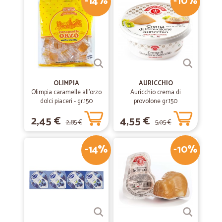
-14%
-10%
OLIMPIA
AURICCHIO
Olimpia caramelle all'orzo
Auricchio crema di
dolci piaceri - gr.150
provolone gr.150
2,45 €
4,55 €
2,85 €
5,05 €
-14%
-10%