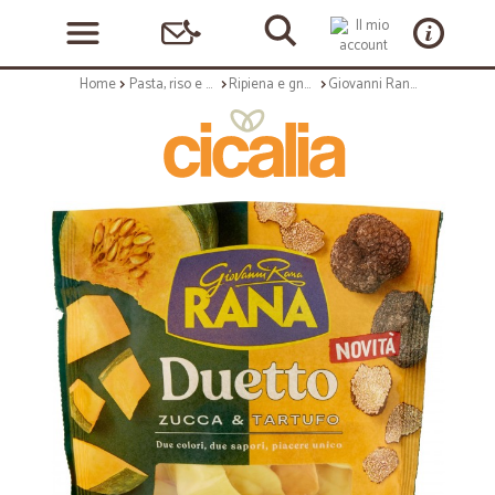
Home
Pasta, riso e cerali
Ripiena e gnocchi
Giovanni Rana Duetto Zucca & Tartufo 250 g