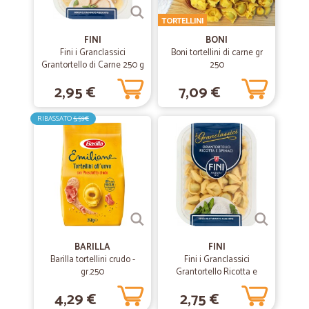
—
Francesco C.
14/05/2019
TORTELLINI
ottimo servizio
FINI
BONI
ottimo servizio, veloce ed efficiente. anche il sito web è fatto molto
Fini i Granclassici
Boni tortellini di carne gr
bene. bravi.
Grantortello di Carne 250 g
250
2,95 €
7,09 €
RIBASSATO
5,59€
BARILLA
FINI
Barilla tortellini crudo -
Fini i Granclassici
gr.250
Grantortello Ricotta e
Spinaci 250 g
4,29 €
2,75 €