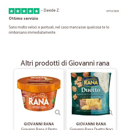
—
Davide Z.
07/12/2021
Ottimo servizio
Sono molto veloci e puntuali, nel caso mancasse qualcosa te lo
rimborsano immediatamente.
—
Stefania I.
21/03/2021
Spesa online
Altri prodotti di Giovanni rana
Prezzi più cari del solito, ma prodotti di qualità. Serve zone ancora
escluse da altri servizi di spesa online. Prodotti ben inseriti negli
imballaggi (ho acquistato anche delle uova e son arrivate tutte
intere). Consegna fino a dentro casa, catena del freddo per merce
deperibile tipo carne rispettata. Consiglio vivamente questo servizio.
—
Cinzia B.
10/08/2020
Prodotti arrivati in perfette…
GIOVANNI RANA
GIOVANNI RANA
Prodotti arrivati in perfette condizioni di freschezza e
Giovanni Rana il Pesto
Giovanni Rana Duetto Noci