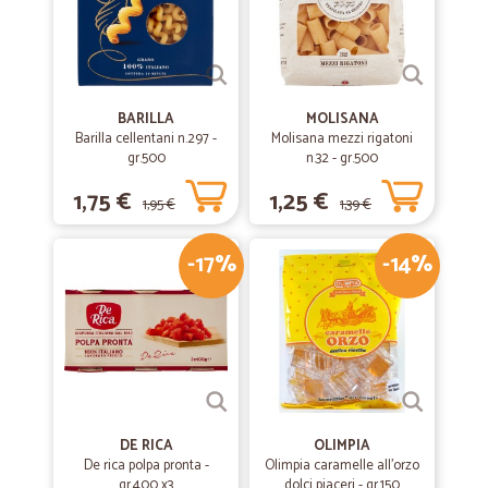
BARILLA
MOLISANA
Barilla cellentani n.297 -
Molisana mezzi rigatoni
gr.500
n.32 - gr.500
1,75 €
1,25 €
1,95 €
1,39 €
-17%
-14%
DE RICA
OLIMPIA
De rica polpa pronta -
Olimpia caramelle all'orzo
gr.400 x3
dolci piaceri - gr.150