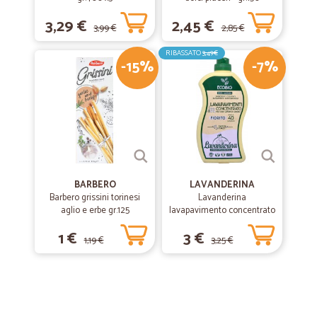
3,29 €
2,45 €
3,99 €
2,85 €
RIBASSATO
3,49€
-15%
-7%
BARBERO
LAVANDERINA
Barbero grissini torinesi
Lavanderina
aglio e erbe gr.125
lavapavimento concentrato
fiorito bio lt.1
1 €
3 €
1,19 €
3,25 €