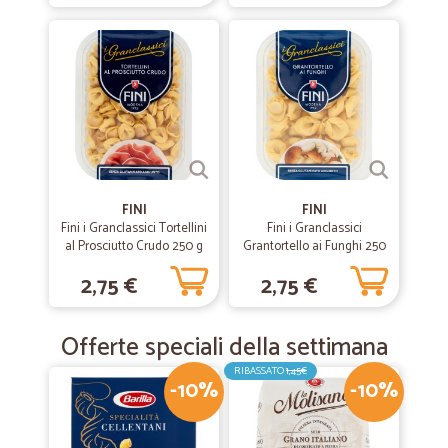
FINI
FINI
Fini i Granclassici Tortellini
Fini i Granclassici
al Prosciutto Crudo 250 g
Grantortello ai Funghi 250
g
2,75 €
2,75 €
Offerte speciali della settimana
RIBASSATO
1,45€
-10%
-10%