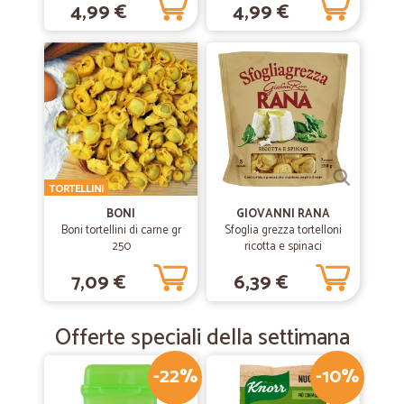
4,99 €
4,99 €
TORTELLINI
BONI
GIOVANNI RANA
Boni tortellini di carne gr
Sfoglia grezza tortelloni
250
ricotta e spinaci
7,09 €
6,39 €
Offerte speciali della settimana
-22%
-10%