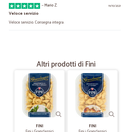
—
Mario Z.
19/10/2021
Veloce servizio
Veloce servizio. Consegna integra.
—
Trustpilot
23/09/2021
veloce prodotti buoni
veloce prodotti buoni
Altri prodotti di Fini
—
Trustpilot
13/08/2021
Definirei perfetta
Definirei perfetta! Ottimo il servizio
—
Patrizia V.
06/10/2020
Tutto perfetto.
FINI
FINI
Fini i Granclassici
Fini i Granclassici