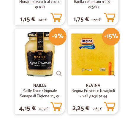
Monardo biscotti al cocco
Barilla cellentani n.297 -
gr.100
gr.500
1,15 €
1,75 €
1,45 €
1,95 €
-9%
-15%
MAILLE
REGINA
Maille Dÿon Originale
Regina Provence tovaglioli
Senape di Digione 215 gr.
2 veli 38x38 pz.44
4,15 €
2,25 €
4,59 €
2,65 €