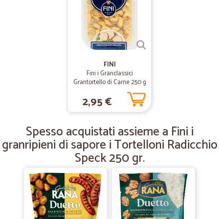
—
Luciano P.
07/05/2019
Ottimo acquisto ...li consiglio per il…
Ottimo acquisto ...li consiglio per il prezzo dei prodotti e velocità della
spedizione.
FINI
Fini i Granclassici
Grantortello di Carne 250 g
—
Darialavinia M.
16/04/2019
2,95 €
tutto perfetto!
tutto perfetto!
Spesso acquistati assieme a Fini i
granripieni di sapore i Tortelloni Radicchio
Speck 250 gr.