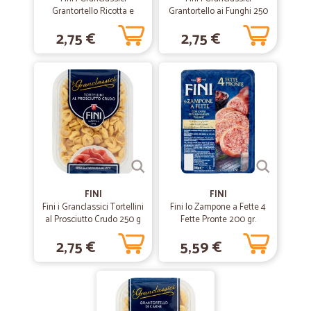
Tutto perfetto. Prodotti buonossimi grazie mille
Grantortello Ricotta e
Grantortello ai Funghi 250
Spinaci 250 g
g
2,75 €
2,75 €
—
Ivana M.
30/05/2020
Pacco arrivato perfettamente,tutto in…
Pacco arrivato perfettamente,tutto in ottime condizioni
—
Mara C.
03/05/2020
Vasta scelta
Vasta scelta, prezzi leggermente sopra la media, ma la comodità di
ordinare stando a casa e ricevere la merce entro 48 ore circa è
FINI
FINI
impagabile. Ottimi gli imballaggi. Buona la carne fresca! Consigliato,
Fini i Granclassici Tortellini
Fini lo Zampone a Fette 4
soprattutto in questo periodo di quarantena.
al Prosciutto Crudo 250 g
Fette Pronte 200 gr.
2,75 €
5,59 €
—
Marco B.
22/05/2019
Ampia scelta di articoli e consegna…
Ampia scelta di articoli e consegna rapida e puntuale