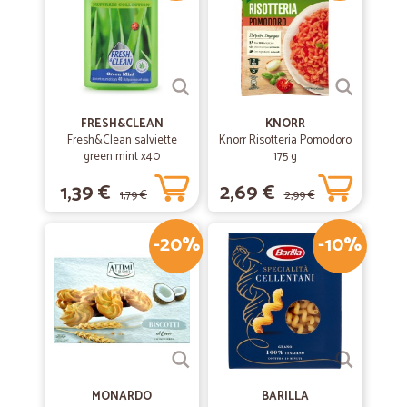
FRESH&CLEAN
KNORR
Fresh&Clean salviette
Knorr Risotteria Pomodoro
green mint x40
175 g
1,39 €
2,69 €
1,79 €
2,99 €
-20%
-10%
MONARDO
BARILLA