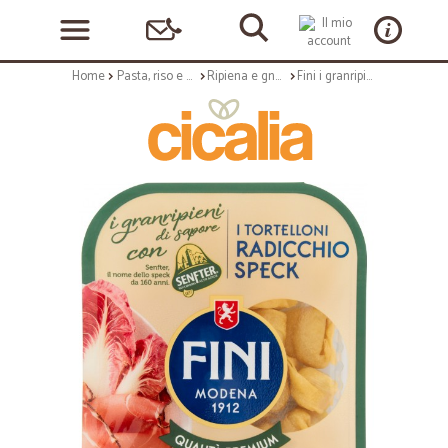
Home
Pasta, riso e cerali
Ripiena e gnocchi
Fini i granripieni di sapore i Tortelloni Radicchio Speck 250 gr.