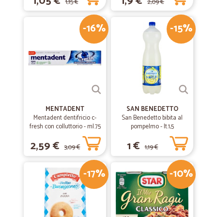
1,05 €
1,9 €
1,15 €
2,09 €
-16%
-15%
MENTADENT
SAN BENEDETTO
Mentadent dentifricio c-
San Benedetto bibita al
fresh con colluttorio - ml.75
pompelmo - lt.1,5
2,59 €
1 €
3,09 €
1,19 €
-17%
-10%