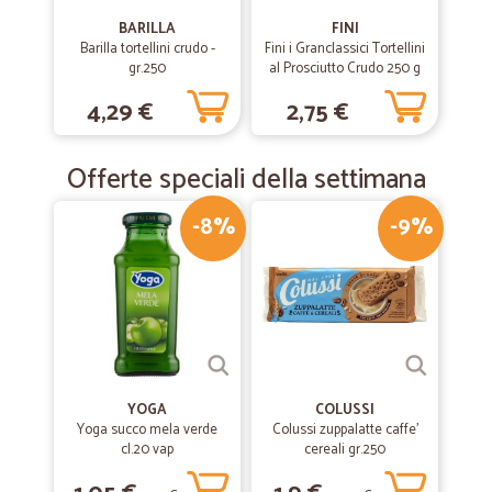
BARILLA
FINI
Barilla tortellini crudo -
Fini i Granclassici Tortellini
gr.250
al Prosciutto Crudo 250 g
4,29 €
2,75 €
Offerte speciali della settimana
-8%
-9%
YOGA
COLUSSI
Yoga succo mela verde
Colussi zuppalatte caffe'
cl.20 vap
cereali gr.250