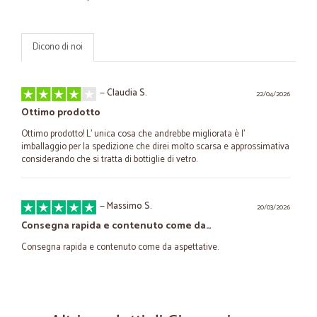
Dicono di noi
—
Claudia S.
22/04/2026
Ottimo prodotto
Ottimo prodotto! L' unica cosa che andrebbe migliorata è l'
imballaggio per la spedizione che direi molto scarsa e approssimativa
considerando che si tratta di bottiglie di vetro.
—
Massimo S.
20/03/2026
Consegna rapida e contenuto come da…
Consegna rapida e contenuto come da aspettative.
—
Ombretta F.
11/02/2026
Spedizione veloce e ottimi prodotti