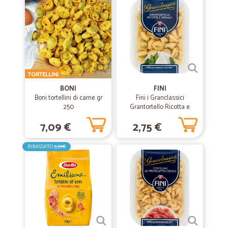
TORTELLINI
BONI
FINI
Boni tortellini di carne gr
Fini i Granclassici
250
Grantortello Ricotta e
Spinaci 250 g
7,09 €
2,75 €
RIBASSATO
5,59€