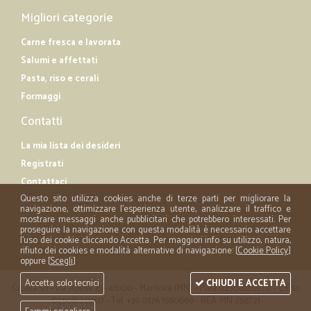
Migliori categorie
Carne fresca e lavorata
Salumi e affettati
Pasta, riso e cerali
Formaggi
Contatti
La mia lista dei desideri
Registrati
Contattaci
Questo sito utilizza cookies anche di terze parti per migliorare la
navigazione, ottimizzare l'esperienza utente, analizzare il traffico e
mostrare messaggi anche pubblicitari che potrebbero interessati. Per
proseguire la navigazione con questa modalità è necessario accettare
l'uso dei cookie cliccando Accetta. Per maggiori info su utilizzo, natura,
rifiuto dei cookies e modalità alternative di navigazione: [
Cookie Policy
]
oppure [
Scegli
]
Accetta solo tecnici
CHIUDI E ACCETTA
Cicalia srl - via Acerbi 35 - 46100 - Mantova (MN) - P.iva 02508120207 - C.Fisc
02508120207 - Tel. +39 0376 1590669 - REA: MN 258721