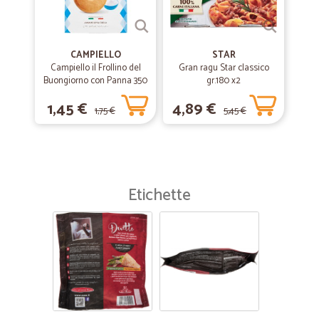
CAMPIELLO
STAR
Campiello il Frollino del
Gran ragu Star classico
Buongiorno con Panna 350
gr.180 x2
g
1,45 €
4,89 €
1,75 €
5,45 €
Etichette