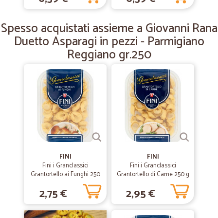
—
Ester C.
06/08/2019
Veloce e affidabile
Spesso acquistati assieme a Giovanni Rana
Veloce e affidabile
Duetto Asparagi in pezzi - Parmigiano
Reggiano gr.250
FINI
FINI
Fini i Granclassici
Fini i Granclassici
Grantortello ai Funghi 250
Grantortello di Carne 250 g
g
2,75 €
2,95 €