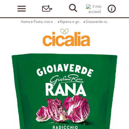
Home
Pasta, riso e cerali
Ripiena e gnocchi
Gioiaverde radicchio gr.250