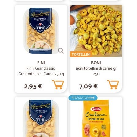
—
Giuseppe R.
03/06/2019
Perfetto
Perfetto, veloce e pratico. Imballi sicuri e articoli vari con prezzi ottimi.
TORTELLINI
FINI
BONI
Fini i Granclassici
Boni tortellini di carne gr
Grantortello di Carne 250 g
250
2,95 €
7,09 €
RIBASSATO
5,59€