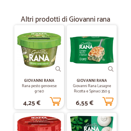
Velocità
Velocità, semplicità nell'ordine,cortesia
Altri prodotti di Giovanni rana
—
Beata anna P.
18/03/2025
Bravissimi
Bravi, onesti, affidabili. Spedizione chiara.
—
Aura C.
10/01/2025
Veloci
GIOVANNI RANA
GIOVANNI RANA
Rana pesto genovese
Giovanni Rana Lasagne
Tutto arrivato in perfette condizioni
gr.140
Ricotta e Spinaci 350 g
4,25 €
6,55 €
—
Concetta M.
26/05/2024
Servizio eccellente,spedizione rapida e…
Servizio eccellente,spedizione rapida e precisa.