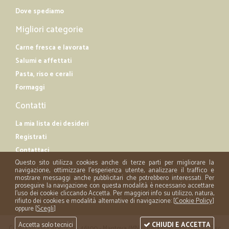
Dove spediamo
Migliori categorie
Carne fresca e lavorata
Salumi e affettati
Pasta, riso e cerali
Formaggi
Contatti
La mia lista dei desideri
Registrati
Contattaci
Questo sito utilizza cookies anche di terze parti per migliorare la
navigazione, ottimizzare l'esperienza utente, analizzare il traffico e
mostrare messaggi anche pubblicitari che potrebbero interessati. Per
proseguire la navigazione con questa modalità è necessario accettare
l'uso dei cookie cliccando Accetta. Per maggiori info su utilizzo, natura,
rifiuto dei cookies e modalità alternative di navigazione: [
Cookie Policy
]
oppure [
Scegli
]
Accetta solo tecnici
CHIUDI E ACCETTA
Cicalia srl - via Acerbi 35 - 46100 - Mantova (MN) - P.iva 02508120207 - C.Fisc