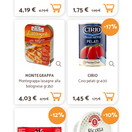
4,19 €
1,75 €
4,79 €
1,99 €
-17%
MONTEGRAPPA
CIRIO
Montegrappa lasagne alla
Cirio pelati gr.400
bolognese gr.350
4,03 €
1,45 €
4,19 €
1,75 €
-12%
-10%