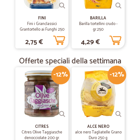
FINI
BARILLA
Fini i Granclassici
Barilla tortellini crudo -
Grantortello ai Funghi 250
gr.250
g
2,75 €
4,29 €
Offerte speciali della settimana
-12%
-12%
CITRES
ALCE NERO
Citres Olive Taggiasche
alce nero Tagliatelle Grano
denocciolate 200 gr.
Duro 250 g