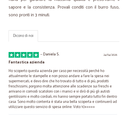
sapore e la consistenza. Provali conditi con il burro fuso,
sono pronti in 3 minuti.
Dicono di noi
—
Daniela S.
24/04/2026
Fantastica azienda
Ho scoperto questa azienda per caso per necessità perché ho
attualmente le stampelle e non posso andare a fare la spesa nei
supermercati, e devo dire che ho trovato di tutto e di più, prodotti
freschissimi, porgono molta attenzione alle scadenze sui freschi e
arrivano in comodi scatoloni con i manici e vi dirò di più gli autisti
gentilissimi e molto cordiali, mi hanno sempre portato tutto fin dentro
casa. Sono molto contenta è stata una bella scoperta e continuerò ad
utilizzare questo servizio di spesa online. Voto 10+++++
—
Ornalla T.
26/09/2025