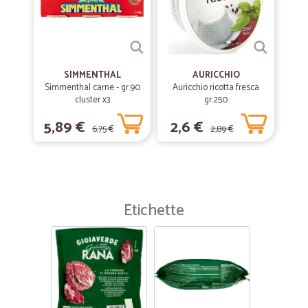
SIMMENTHAL
AURICCHIO
Simmenthal carne - gr.90
Auricchio ricotta fresca
cluster x3
gr.250
5,89 €
2,6 €
6,75 €
2,89 €
Etichette