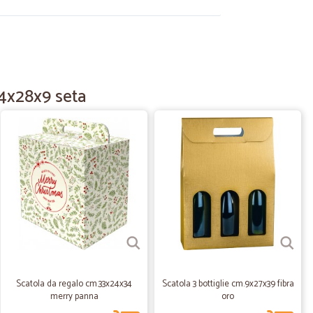
11/10/2022
egna …
precisa e ben confezionato
34x28x9 seta
25/06/2021
 dire di…
' Bravi!!!!!
03/09/2020
Scatola da regalo cm.33x24x34
Scatola 3 bottiglie cm.9x27x39 fibra
merry panna
oro
04/02/2020