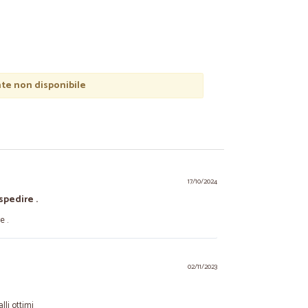
e non disponibile
17/10/2024
spedire .
e .
02/11/2023
li ottimi