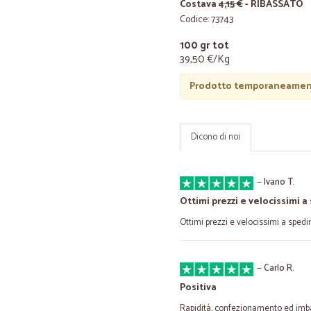
Costava
4,15 €
- RIBASSATO
Codice: 73743
100 gr tot
39,50 €/Kg
Prodotto temporaneament
Dicono di noi
—
Ivano T.
Ottimi prezzi e velocissimi a 
Ottimi prezzi e velocissimi a spedir
—
Carlo R.
Positiva
Rapidità, confezionamento ed imbal