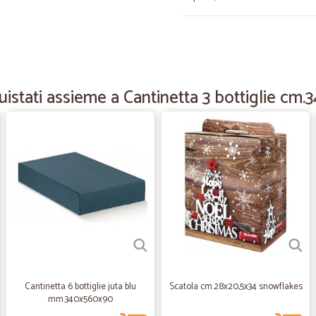
—
Patrizia B.
Facile da ordinare e la cons
Facile da ordinare e la consegna 
istati assieme a Cantinetta 3 bottiglie cm.
—
Rossella G.
Tutto perfetto,puntuale,che
Tutto perfetto,puntuale,che dire di piu
—
Gabriele G.
Ottimo
Buon prezzo e veloci
Cantinetta 6 bottiglie juta blu
Scatola cm.28x20,5x34 snowflakes
mm.340x560x90
—
Fabio O.