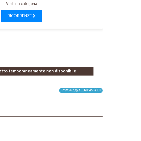
Visita la categoria
RICORRENZE
otto temporaneamente non disponibile
Costava
4,15 €
- RIBASSATO