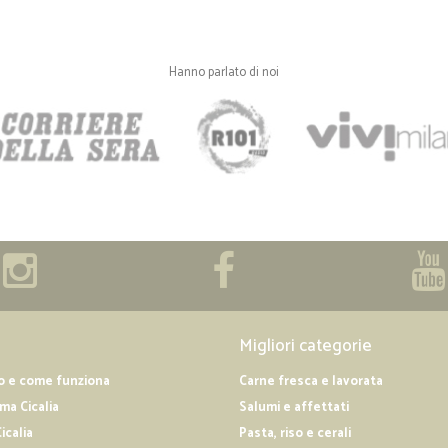
—
Giuseppe T
Hanno parlato di noi
Ottimo negozio online
Qualità ottima, prezzi fantastici, s
gentilezza e cordialità. Venditore 
Migliori categorie
o e come funziona
Carne fresca e lavorata
a Cicalia
Salumi e affettati
icalia
Pasta, riso e cerali