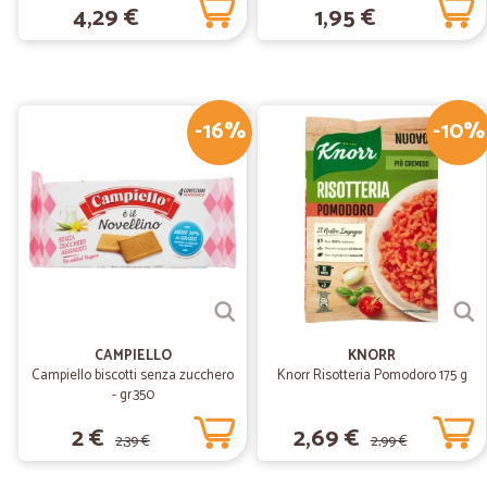
4,29 €
1,95 €
-16%
-10%
CAMPIELLO
KNORR
Campiello biscotti senza zucchero
Knorr Risotteria Pomodoro 175 g
- gr.350
2 €
2,69 €
2,39 €
2,99 €