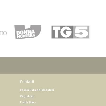
.
25/12/2018
pese di spedizione contenute, ottima vastità di scelta,
consigliato
Contatti
La mia lista dei desideri
Registrati
Contattaci