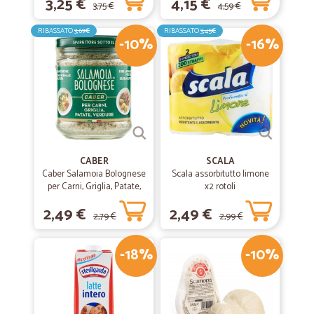
3,25 €
4,15 €
3,75 €
4,59 €
RIBASSATO
3,69€
RIBASSATO
3,45€
-10%
-16%
CABER
SCALA
Caber Salamoia Bolognese
Scala assorbitutto limone
per Carni, Griglia, Patate,
x2 rotoli
Verdure 200 gr.
2,49 €
2,49 €
2,79 €
2,99 €
-18%
-10%