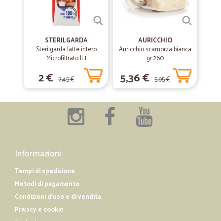
STERILGARDA
AURICCHIO
Sterilgarda latte intero
Auricchio scamorza bianca
Microfiltrato lt.1
gr.260
2 €
5,36 €
2,45 €
5,95 €
Informazioni
Tempi di spedizione
Metodi di pagamento
Condizioni d'uso e di vendita
Privacy e cookie