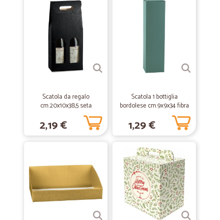
Tutto ok
Tutto ok, spedizione veloce e imballo perfetto.
—
Frontini raffaele U.
24/07/2019
Consiglio questo sito per la chiarezza…
Consiglio questo sito per la chiarezza e la velocità di spedizione.
Scatola da regalo
Scatola 1 bottiglia
cm.20x10x38,5 seta
bordolese cm.9x9x34 fibra
verde
—
Liudmila G.
19/05/2019
2,19 €
1,29 €
Scoperto per caso
Scoperto per caso. Ho fatto il mio primo ordine. Tutto perfetto.
—
Ciet S.
31/03/2019
Servizio eccellente
Celerità, serietà e disponibilità, queste sono le caratteristiche che
contraddistinguono una società che vende sul web. La consiglio