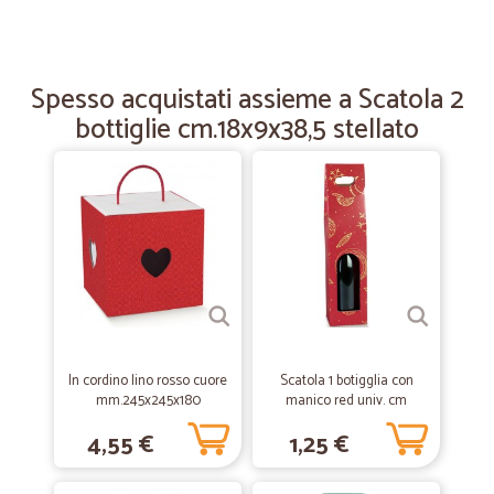
—
Leonardo S.
28/05/2020
Qualche ritardo nella consegna ma…
Spesso acquistati assieme a Scatola 2
bottiglie cm.18x9x38,5 stellato
Qualche ritardo nella consegna ma comprensibile nella particolare
situazione
—
Ivana Z.
30/03/2020
Spedizione precisa e puntuale.
Spedizione precisa e puntuale.
—
Sabrina M.
09/03/2020
Tutto perfetto
In cordino lino rosso cuore
Scatola 1 botigglia con
mm.245x245x180
manico red univ. cm
Tutto perfetto
9x9x38,5
4,55 €
1,25 €
—
Michele F.
26/01/2020