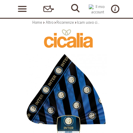
Home
Altro
Ricorrenze
Icam uovo ciccolato al latte inter gr.180