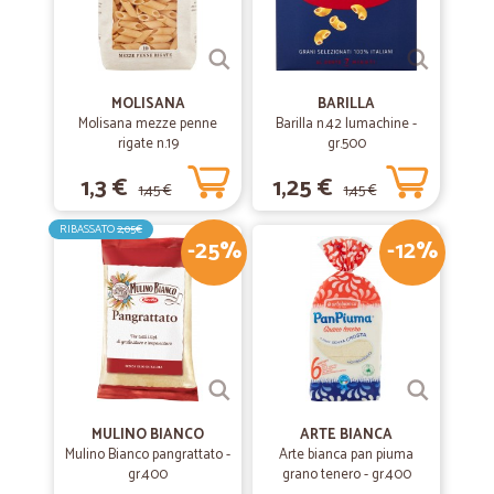
MOLISANA
BARILLA
Molisana mezze penne
Barilla n.42 lumachine -
rigate n.19
gr.500
1,3 €
1,25 €
1,45 €
1,45 €
RIBASSATO
2,05€
-25%
-12%
MULINO BIANCO
ARTE BIANCA
Mulino Bianco pangrattato -
Arte bianca pan piuma
gr.400
grano tenero - gr.400