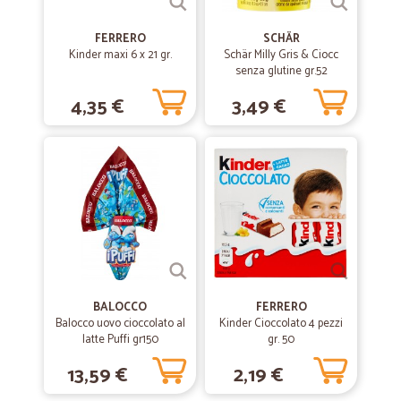
Varietà, velocità e professionalità!
FERRERO
SCHÄR
Kinder maxi 6 x 21 gr.
Schär Milly Gris & Ciocc
senza glutine gr.52
—
Gabriele G.
03/09/2020
4,35 €
3,49 €
Ottimo
Buon prezzo e veloci
—
Fabio C.
04/03/2020
Vendita e spedizione perfetta
Vendita e spedizione perfetta Il pacco è arrivato un giorno prima del
previsto
BALOCCO
FERRERO
—
Bernardi G.
15/02/2020
Balocco uovo cioccolato al
Kinder Cioccolato 4 pezzi
Prodotto ottimo e consegna rapida
latte Puffi gr150
gr. 50
Prodotto ottimo e consegna rapida
13,59 €
2,19 €