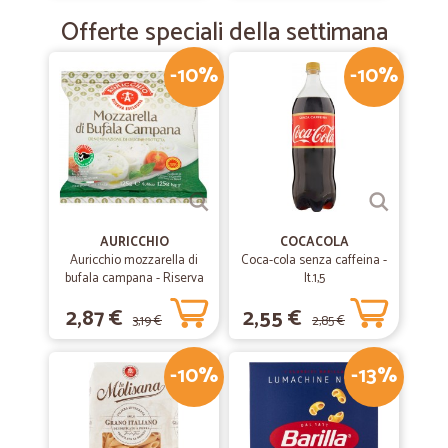
Offerte speciali della settimana
-10%
-10%
AURICCHIO
COCACOLA
Auricchio mozzarella di
Coca-cola senza caffeina -
bufala campana - Riserva
lt.1,5
esclusiva gr.125
2,87 €
2,55 €
3,19 €
2,85 €
-10%
-13%