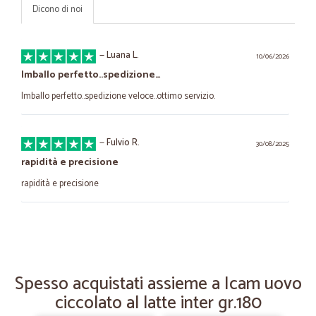
Dicono di noi
—
Luana L.
10/06/2026
Imballo perfetto..spedizione…
Imballo perfetto..spedizione veloce..ottimo servizio.
—
Fulvio R.
30/08/2025
rapidità e precisione
rapidità e precisione
—
Veronica G.
26/07/2025
Spedizione velocissima.
Spedizione velocissima. Confezione bella e in ottimo stato Prodotti
Spesso acquistati assieme a Icam uovo
buonissimi. Grazie continuate così.
ciccolato al latte inter gr.180