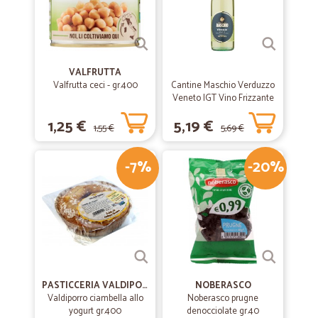
VALFRUTTA
Valfrutta ceci - gr.400
Cantine Maschio Verduzzo
Veneto IGT Vino Frizzante
75 cl.
1,25 €
5,19 €
1,55 €
5,69 €
-7%
-20%
PASTICCERIA VALDIPORRO
NOBERASCO
Valdiporro ciambella allo
Noberasco prugne
yogurt gr.400
denocciolate gr.40