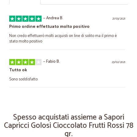
—
Andrea B.
21/03/2021
Primo ordine effettuato molto positivo
Non credo effettuerò molti acquisti on line di solito ma il primo è
stato molto positivo
—
Fabio B.
23/02/2021
Tutto ok
Sono soddisfatto
—
Michela B.
05/11/2020
Tutto ok
Spesso acquistati assieme a Sapori
Spedizione veloce, comunicazione venditore ok.. l’unica piccolissima
Capricci Golosi Cioccolato Frutti Rossi 78
pecca... e che le patate comprate erano già germogliate. Il resto tutto
ok.
gr.