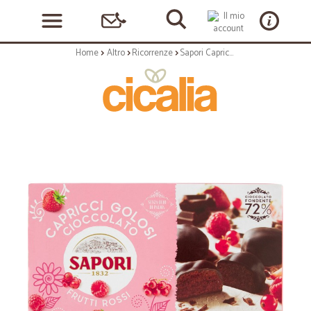
Home
Altro
Ricorrenze
Sapori Capricci Golosi Cioccolato Frutti Rossi 78 gr.