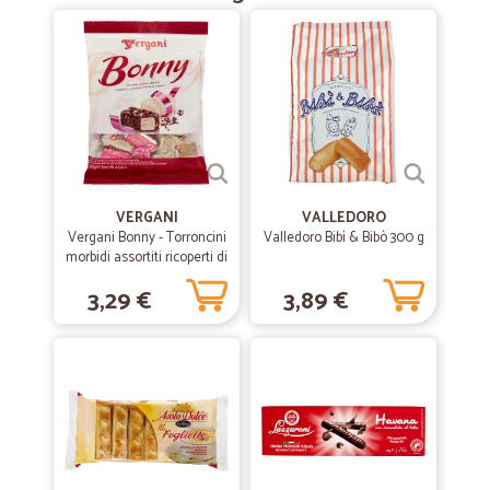
—
Mariella A.
20/10/2020
Più semplice di così
Più semplice di così! Come fare la spesa dal divano di casa!
—
Josy elaine C.
20/09/2020
Sito valido!
VERGANI
VALLEDORO
Vergani Bonny - Torroncini
Valledoro Bibì & Bibò 300 g
Varietà, velocità e professionalità!
morbidi assortiti ricoperti di
cioccolato fondente e
3,29 €
3,89 €
bianco 130 gr.
—
Sergio L.
20/09/2020
Ci serviamo da CICALIA da molti anni e…
Ci serviamo da CICALIA da molti anni e dobbiamo dire che ci siamo
sempre trovati bene. Ottima qualità dei prodotti,ottimo servizio di
vettore con la Stef. Durante il blocco coronavirus CICALIA non ha mai
avuto problemi e nonostante l'aumento delle richieste siamo sempre
riusciti a fare gli ordini. Insomma molto soddisfatti