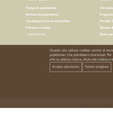
Tempi di spedizione
Chi siam
Metodi di pagamento
Programm
Condizioni d'uso e di vendita
Perché C
Privacy e cookie
Dicono d
Cookie banner
Dove sp
Questo sito utilizza cookies anche di terz
pubblicitari che potrebbero interessati. P
info su utilizzo, natura, rifiuto dei cookies e
Accetta solo tecnici
Fammi sciegliere
Cicalia srl - via Acerbi