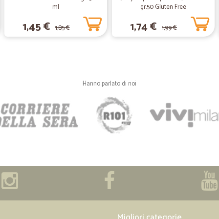
ml
gr.50 Gluten Free
1,45 €
1,74 €
1,85 €
1,99 €
—
Vincenzo C.
Non ho ben capito se per n
Non ho ben capito se per non pagare
Hanno parlato di noi
—
Vincenzo S.
precisi e affidabili
precisi e affidabili
Migliori categorie