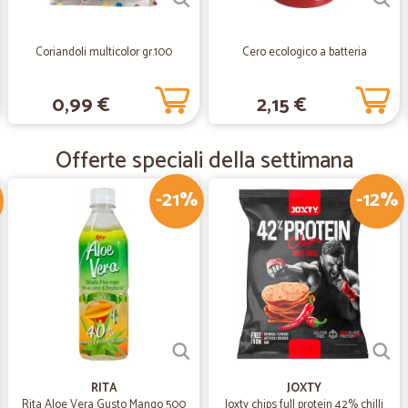
Fantastica ordine facile sp
Fantastica ordine facile spedizio
Coriandoli multicolor gr.100
Cero ecologico a batteria
0,99 €
2,15 €
—
Katy A.
Top prodotti
Offerte speciali della settimana
Top prodotti
-21%
-12%
—
Donatella S
Mele annurca
Spedizione veloce ed estrema serie
in perfette condizioni
—
Giorgio M.
Molto veloci nella consegna
RITA
JOXTY
Rita Aloe Vera Gusto Mango 500
Joxty chips full protein 42% chilli
Molto veloci nella consegna