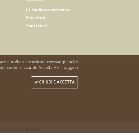
La mia lista dei desideri
Registrati
Contattaci
zzare il traffico e mostrare messaggi anche
 dei cookie cliccando Accetta. Per maggiori
CHIUDI E ACCETTA
 1590669 - REA: MN 258721