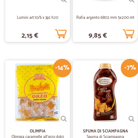
Lumini art.10/b x 3pz h20
Rafia argento 6802 mm 5x200 mt
2,15 €
9,85 €
-14%
-7%
OLIMPIA
SPUMA DI SCIAMPAGNA
Olimpia caramelle all'orzo dolci
Spuma di Sciampagna