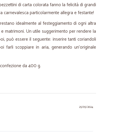
ezzettini di carta colorata fanno la felicità di grandi
ra carnevalesca particolarmente allegra e festante!
 prestano idealmente al festeggiamento di ogni altra
e matrimoni. Un utile suggerimento per rendere la
oi, può essere il seguente: inserire tanti coriandoli
 poi farli scoppiare in aria, generando un'originale
la confezione da 400 g.
25/05/2024