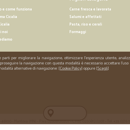
o e come funziona
Carne fresca e lavorata
a Cicalia
Salumi e affettati
icalia
Pasta, riso e cerali
i noi
Formaggi
ediamo
e parti per migliorare la navigazione, ottimizzare l'esperienza utente, anali
er proseguire la navigazione con questa modalità è necessario accettare l'uso
 modalità alternative di navigazione: [
Cookie Policy
] oppure [
Scegli
]
 35 - 46100 - Mantova (MN) - P.iva 02508120207 - C.Fisc 02508120207 - Tel. +39 0376