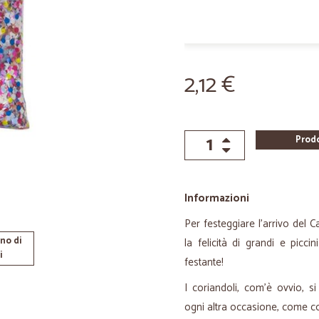
2,12 €
Prod
Informazioni
Per festeggiare l'arrivo del C
no di
la felicità di grandi e picc
i
festante!
I coriandoli, com'è ovvio, 
ogni altra occasione, come c