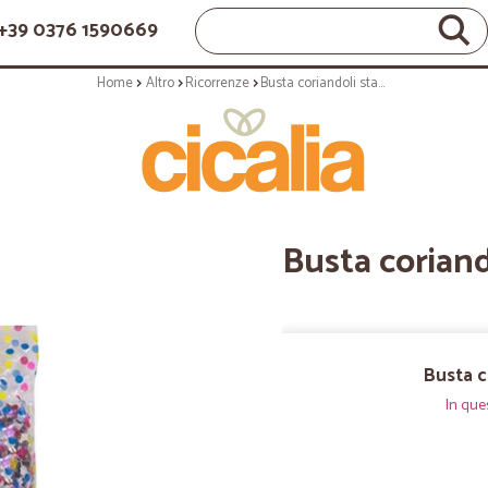
+39 0376 1590669
Home
Altro
Ricorrenze
Busta coriandoli standard gr.400
Busta coriand
Busta c
In que