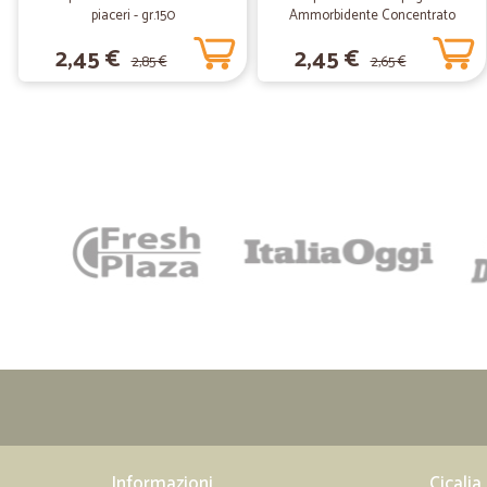
piaceri - gr.150
Ammorbidente Concentrato
Carezza d'Argan 600 ml
2,45 €
2,45 €
2,85 €
2,65 €
Informazioni
Cicalia