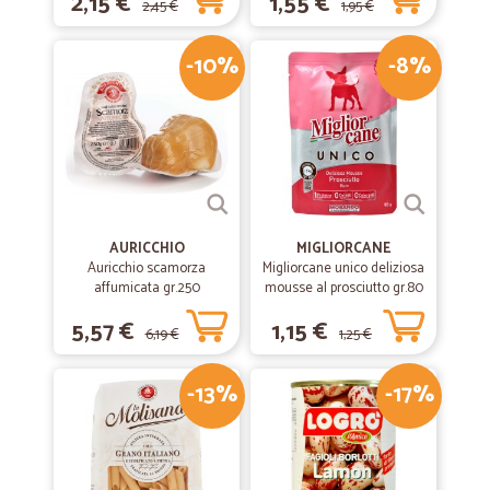
2,15 €
1,55 €
2,45 €
1,95 €
-10%
-8%
AURICCHIO
MIGLIORCANE
Auricchio scamorza
Migliorcane unico deliziosa
affumicata gr.250
mousse al prosciutto gr.80
5,57 €
1,15 €
6,19 €
1,25 €
-13%
-17%