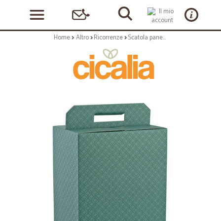
Home
Altro
Ricorrenze
Scatola panettone+bottiglia matelasse eucalipto cm. 33x25x35