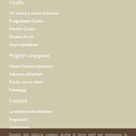
Cicalia
Chi siamo e come funziona
Programma Cicalia
Perché Cicalia
Dicono di noi
Dove spediamo
Migliori categorie
Carne fresca e lavorata
Salumi e affettati
Pasta, riso e cerali
Formaggi
Contatti
La mia lista dei desideri
Registrati
Contattaci
Questo sito utilizza cookies anche di terze parti per migliorare la