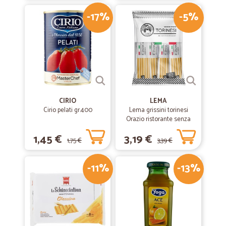
-17%
-5%
—
Matteo B.
28/07/2019
Perfetto
Tutto Perfetto
CIRIO
LEMA
Cirio pelati gr.400
Lema grissini torinesi
Orazio ristorante senza
olio di palma x30 gr.450
1,45 €
3,19 €
1,75 €
3,39 €
-11%
-13%