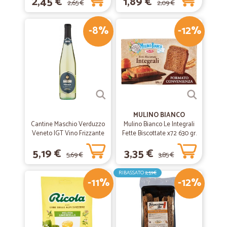
2,45 €
1,89 €
2,65 €
2,09 €
-8%
-12%
MULINO BIANCO
Cantine Maschio Verduzzo
Mulino Bianco Le Integrali
Veneto IGT Vino Frizzante
Fette Biscottate x72 630 gr.
75 cl.
5,19 €
3,35 €
5,69 €
3,85 €
RIBASSATO
2,59€
-11%
-12%