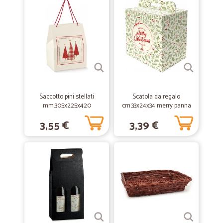
In un periodo come questo trovo sia il metodo migliore per ricevere la
spesa a casa. Seri e precisi sotto tutti i punti di vista. Complimenti!
—
Marzio S.
03/04/2020
Ottimo servizio sia nei prodotti che…
Ottimo servizio sia nei prodotti che nella consegna . Consiglio di
avvalersi visto il momento !
Saccotto pini stellati
Scatola da regalo
mm.305x225x420
cm.33x24x34 merry panna
—
Antonio O.
27/06/2019
3,55 €
3,39 €
servizio
ok servizio velocissimo.
—
Paolo F.
10/06/2019
Quasi tutto ok
Quasi tutto ok