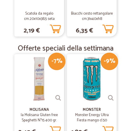
—
Michela C.
09/02/2019
Scatola da regalo
Biacchi cesto rettangolare
Velocissimi e con prodotti…
cm.20x10x38,5 seta
cm.31x40xh8
Velocissimi e con prodotti eccezionali!!!
2,19 €
6,35 €
Offerte speciali della settimana
-7%
-9%
MOLISANA
MONSTER
la Molisana Gluten free
Monster Energy Ultra
Spaghetti N°15 400 gr.
Fiesta mango cl.50