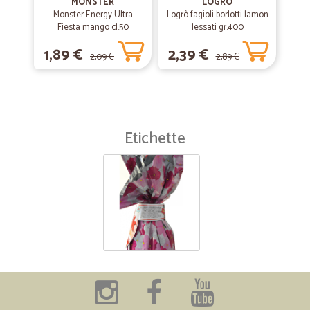
MONSTER
LOGRO
Monster Energy Ultra
Logrò fagioli borlotti lamon
Fiesta mango cl.50
lessati gr.400
1,89 €
2,39 €
2,09 €
2,89 €
Etichette