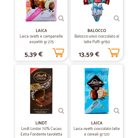
Consegna veloce buon prodotto igenizzante lava mani
—
Monica L.
28/02/2020
LAICA
BALOCCO
Tempi e qualità perfetti.
Laica ovetti e campanelle
Balocco uovo cioccolato al
assortiti gr.275
latte Puffi gr150
Veloci il volto del cane stampato sul pacco delle crocchette diverso
da quelle ordinate, ma le crocchette sono piccole ,uguali,come le
5,39 €
13,59 €
volevo. Perfetto.
—
Carlo M.
04/02/2020
CICALIA
Negozio on line dove si può trovare di tutto .Tempo di spedizione
eccezionale
—
Stefano M.
06/10/2019
LINDT
LAICA
Lindt Lindor 70% Cacao
Laica ovetti cioccolato latte
Ottimo tutto
Extra Fondente tavoletta
e cereali gr.120