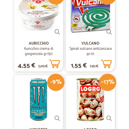
AURICCHIO
VULCANO
Auricchio crema di
Spirali vulcano antizanzara
gorgonzola gr.150
pz.10
4,55 €
1,55 €
5,05 €
1,95 €
-9%
-17%