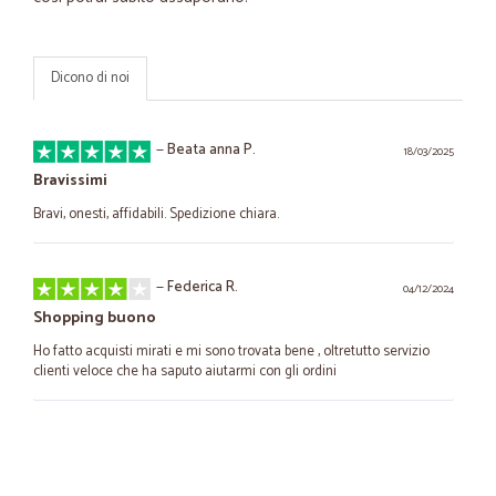
Dicono di noi
—
Beata anna P.
18/03/2025
Bravissimi
Bravi, onesti, affidabili. Spedizione chiara.
—
Federica R.
04/12/2024
Shopping buono
Ho fatto acquisti mirati e mi sono trovata bene , oltretutto servizio
clienti veloce che ha saputo aiutarmi con gli ordini
—
Claudio P.
11/10/2023
Buon acquisto