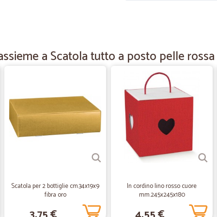
—
Luciano G.
Eccellente
Consegna puntuale, tutto Eccellen
 assieme a Scatola tutto a posto pelle ro
—
Tindaro O.
Ottimo venditore
Ottimo venditore, corretto e precis
—
Antonio I.
Un
Un aperitivo per cicalia. Grazie anc
Veramente top.
Scatola per 2 bottiglie cm.34x19x9
In cordino lino rosso cuore
fibra oro
mm.245x245x180
—
Carla M.
3,75 €
4,55 €