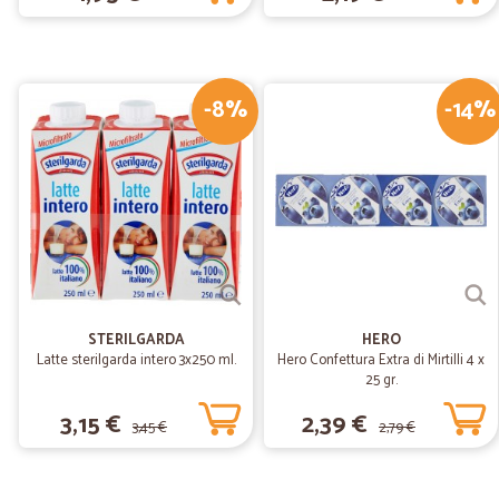
-8%
-14%
STERILGARDA
HERO
Latte sterilgarda intero 3x250 ml.
Hero Confettura Extra di Mirtilli 4 x
25 gr.
3,15 €
2,39 €
3,45 €
2,79 €