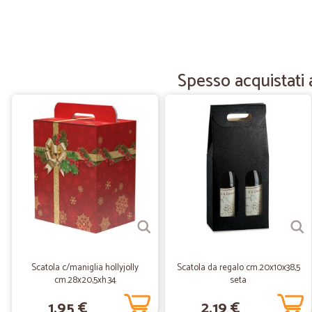
Spesso acquistati
Scatola c/maniglia hollyjolly
Scatola da regalo cm.20x10x38,5
cm.28x20,5xh.34
seta
1,95 €
2,19 €