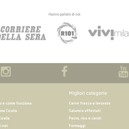
consegna in 24H
consegna in 24H. imballi accurati.
Hanno parlato di noi
—
Isabella M.
organizzazione ottima
organizzazione ottima, servizio spe
cliente. Unica pecca: oltre alle s
credito ocon paypal vengono addebit
ho mai trovato e commerce che appl
che questa cosa venga rivista. La s
potrebbe migliorare. Comunque co
Migliori categorie
o e come funziona
Carne fresca e lavorata
a Cicalia
Salumi e affettati
icalia
Pasta, riso e cerali
i noi
Formaggi