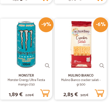
tata…
recapitata la merce ordinata esattamente corrispondente ai
-9%
-6%
.
12/03/2020
ei prodotti ottimo, rapporto qualità-prezzo
tile e disponibile. In generale, esperienza buona e da
r la spesa a domicilio.
.
23/02/2020
MONSTER
MULINO BIANCO
Monster Energy Ultra Fiesta
Mulino Bianco cracker salati -
mango cl.50
gr.500
tà nel comunicare i dettagli spedizione, merce arrivata
1,89 €
2,85 €
2,09 €
3,05 €
26/07/2019