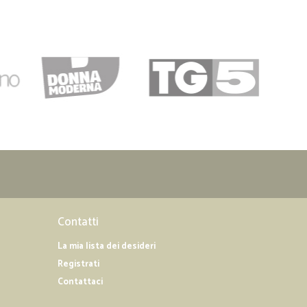
22/12/2018
dizione(sud Italia) ottimo ,molta cortesia anche servizio
pese di spedizione se si esegue pagamento con carta di
ate ulteriori spese,e non capisco proprio il perche’. Non
ichino spese su tali modalita’ di pagamento , gradirei
celta dei prodotti offerta e’ vasta e soddisfacente,ma
mplessivamente servizio utilissimo e molto buono
Contatti
La mia lista dei desideri
Registrati
Contattaci