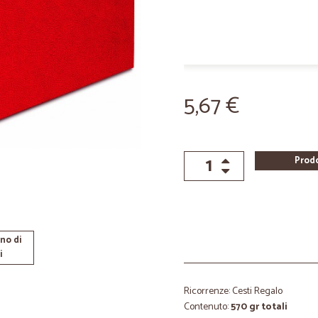
5,67 €
Prod
no di
i
Ricorrenze: Cesti Regalo
Contenuto:
570 gr totali