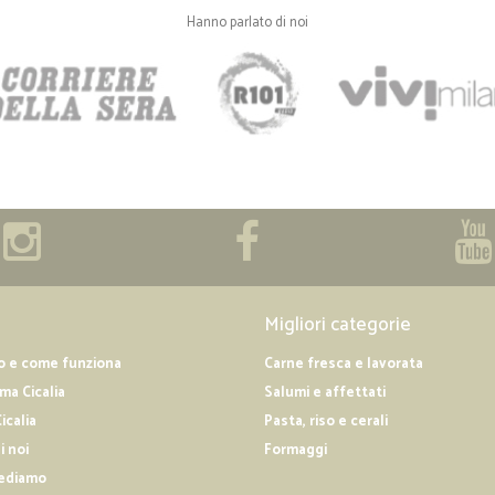
—
Claudio D.
Hanno parlato di noi
Correttezza e puntualità!
Correttezza e puntualità!
—
Marita C.
Veloci nelle consegne,dispon
Veloci nelle consegne,disponibili x
Migliori categorie
o e come funziona
Carne fresca e lavorata
a Cicalia
Salumi e affettati
icalia
Pasta, riso e cerali
i noi
Formaggi
ediamo