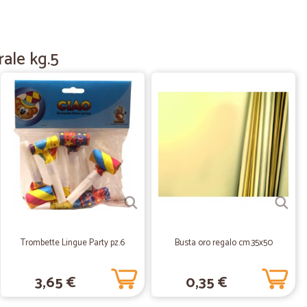
23/06/2021
a prezzo…
zo concorrenziale
rale kg.5
24/03/2021
ezionali e…
 grazie del vostro servizio.....
02/10/2020
 veramente soddisfatto. Ottimo imballo e puntualità nella
Trombette Lingue Party pz.6
Busta oro regalo cm.35x50
10/07/2020
3,65 €
0,35 €