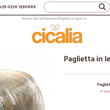
+39 0376 1590669
Home
Altro
Ricorrenze
Paglietta in legno naturale kg.5
Paglietta in 
Paglie
In que