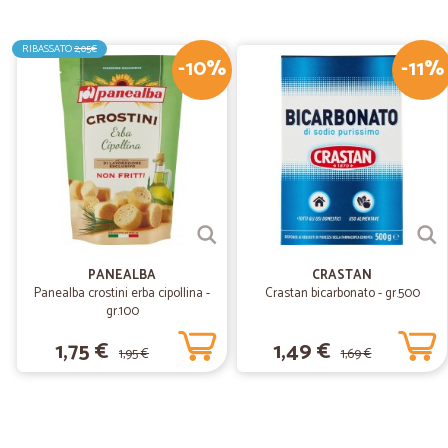
RIBASSATO
2,05€
-10%
-11%
PANEALBA
CRASTAN
Panealba crostini erba cipollina -
Crastan bicarbonato - gr.500
gr.100
1,75 €
1,49 €
1,95 €
1,69 €