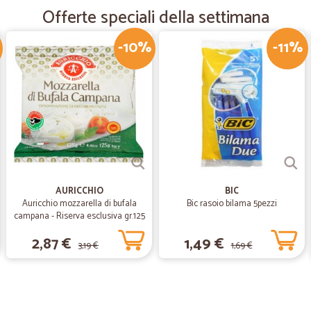
Offerte speciali della settimana
—
Emiliano R.
-10%
-11%
Serietà
Serietà, rapidità e velocità
—
Elena M.
Chiari e puntuali
Chiari e puntuali
AURICCHIO
BIC
—
Nicoletta P.
Auricchio mozzarella di bufala
Bic rasoio bilama 5pezzi
campana - Riserva esclusiva gr.125
Eccezionale
2,87 €
1,49 €
Eccezionale, modalità di spedizio
3,19 €
1,69 €
—
Michele S.
Molto esaudienti e veloci n