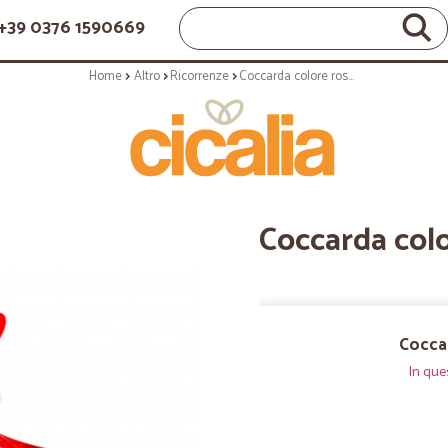
+39 0376 1590669
Home
Altro
Ricorrenze
Coccarda colore rosso 50 mm.
Coccarda col
Cocca
In que