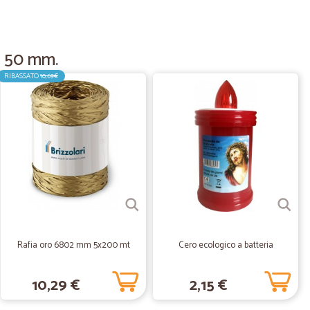
o 50 mm.
16/09/2020
RIBASSATO
10,69€
ima!
10/07/2020
di tutto e la consegna avviene sempre nei giorni
icile periodo del lockdown Cicalia è stata fondamentale e,
stire la situazione di emergenza in modo impeccabile.
Rafia oro 6802 mm 5x200 mt
Cero ecologico a batteria
18/06/2020
10,29 €
2,15 €