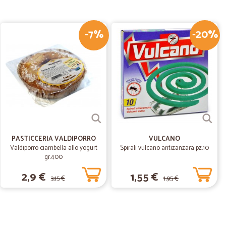
23/04/2020
-7%
-20%
28/02/2020
PASTICCERIA VALDIPORRO
VULCANO
Valdiporro ciambella allo yogurt
Spirali vulcano antizanzara pz.10
30/01/2020
gr.400
2,9 €
1,55 €
ne espresso e servizio impeccabile. Raccomandato
3,15 €
1,95 €
29/11/2019
ella consegna