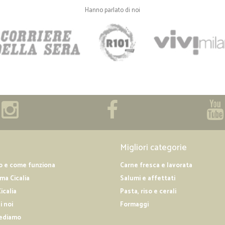
Hanno parlato di noi
Molto esaudienti e veloci nella c
—
Luca Z.
Tutto ok
Consegna veloce, tutto ok
Migliori categorie
o e come funziona
Carne fresca e lavorata
a Cicalia
Salumi e affettati
icalia
Pasta, riso e cerali
i noi
Formaggi
ediamo