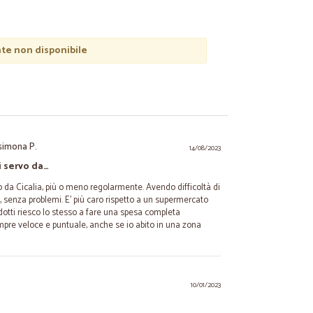
e non disponibile
simona P.
14/08/2023
 servo da…
da Cicalia, più o meno regolarmente. Avendo difficoltà di
, senza problemi. E' più caro rispetto a un supermercato
odotti riesco lo stesso a fare una spesa completa
pre veloce e puntuale, anche se io abito in una zona
10/01/2023