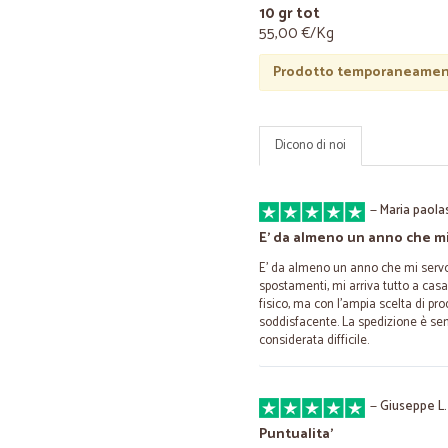
10 gr tot
55,00 €/Kg
Prodotto temporaneament
Dicono di noi
—
Maria paola
E' da almeno un anno che mi
E' da almeno un anno che mi servo 
spostamenti, mi arriva tutto a casa
fisico, ma con l'ampia scelta di pr
soddisfacente. La spedizione è sem
considerata difficile.
—
Giuseppe L.
Puntualita'