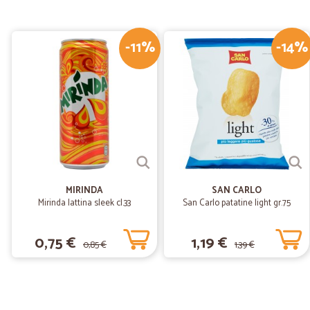
-11%
-14%
MIRINDA
SAN CARLO
Mirinda lattina sleek cl.33
San Carlo patatine light gr.75
0,75 €
1,19 €
0,85 €
1,39 €