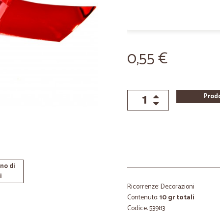
0,55 €
Prod
no di
i
Ricorrenze: Decorazioni
Contenuto:
10 gr totali
Codice: 53983