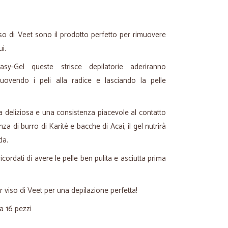
viso di Veet sono il prodotto perfetto per rimuovere
ui.
sy-Gel queste strisce depilatorie aderiranno
muovendo i peli alla radice e lasciando la pelle
za deliziosa e una consistenza piacevole al contatto
nza di burro di Karitè e bacche di Acai, il gel nutrirà
da.
icordati di avere le pelle ben pulita e asciutta prima
er viso di Veet per una depilazione perfetta!
a 16 pezzi