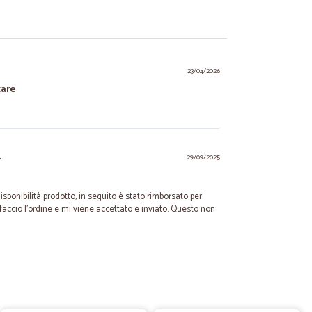
23/04/2026
care
.
29/09/2025
sponibilità prodotto, in seguito è stato rimborsato per
faccio l'ordine e mi viene accettato e inviato. Questo non
27/08/2020
a spesa è…
è arrivato tutto con precisione. Grazie