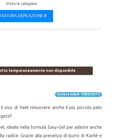
Visita la categoria
ASATURA-DEPILAZIONE
otto temporaneamente non disponibile
Costava
7,05 €
- RIBASSATO
 il viso di Veet rimuovere anche il più piccolo pelo
gazzi!
eet, ideate nella formula Easy-Gel per aderire anche
alla radice. Grazie alla presenza di burro di Karitè e