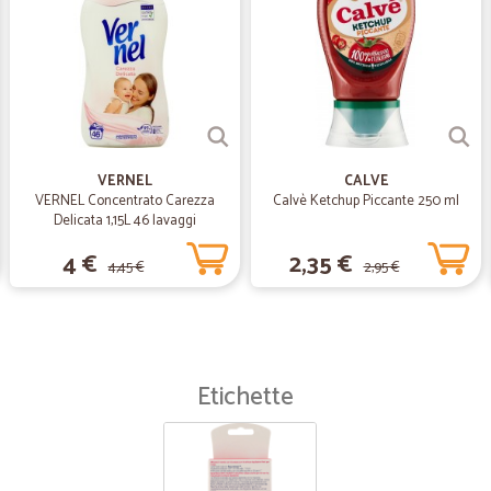
gesto questo dal volto tipicament
lavora così bene. Grazie
—
Isabella R.
Tutto bene
Tutto bene. Piccoli problemi con la 
VERNEL
CALVE
attraverso personale gentile e disp
VERNEL Concentrato Carezza
Calvè Ketchup Piccante 250 ml
Delicata 1,15L 46 lavaggi
4 €
2,35 €
—
Marisa S.
4,45 €
2,95 €
Buona scelta tra i prodotti
Buona scelta tra i prodotti, solo fr
non erano più disponibili al momen
servizio clienti, per essere sostitu
fare l' ordine dopo la mezzanotte. 
Etichette
imballato. Per ora mi sembra vada
—
Davide B.