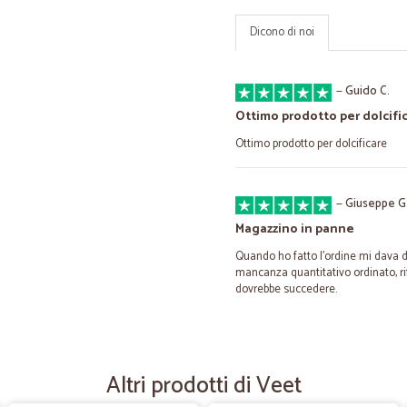
Dicono di noi
—
Guido C.
Ottimo prodotto per dolcifi
Ottimo prodotto per dolcificare
—
Giuseppe G
Magazzino in panne
Quando ho fatto l'ordine mi dava di
mancanza quantitativo ordinato, ri
dovrebbe succedere.
—
Giorgio S.
sono molto soddisfatto dell
Altri prodotti di Veet
sono molto soddisfatto della spesa 