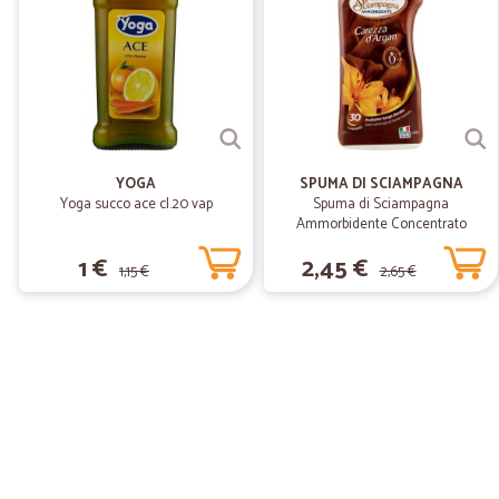
YOGA
SPUMA DI SCIAMPAGNA
Yoga succo ace cl.20 vap
Spuma di Sciampagna
Ammorbidente Concentrato
Carezza d'Argan 600 ml
1 €
2,45 €
1,15 €
2,65 €