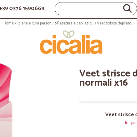
+39 0376 1590669
Home
Igiene e cura personale
Rasatura e depilazione
Veet strisce depilatorie viso pelli normali x16
Veet strisce d
normali x16
Veet strisce d
In que