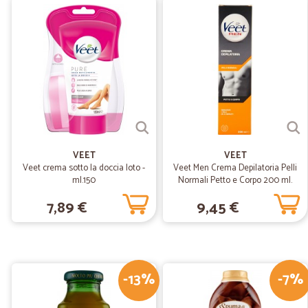
VEET
VEET
Veet crema sotto la doccia loto -
Veet Men Crema Depilatoria Pelli
ml.150
Normali Petto e Corpo 200 ml.
7,89 €
9,45 €
-13%
-7%