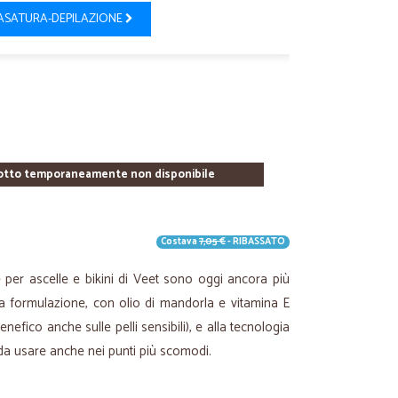
ASATURA-DEPILAZIONE
otto temporaneamente non disponibile
Costava
7,05 €
- RIBASSATO
ie per ascelle e bikini di Veet sono oggi ancora più
ova formulazione, con olio di mandorla e vitamina E
benefico anche sulle pelli sensibili), e alla tecnologia
i da usare anche nei punti più scomodi.