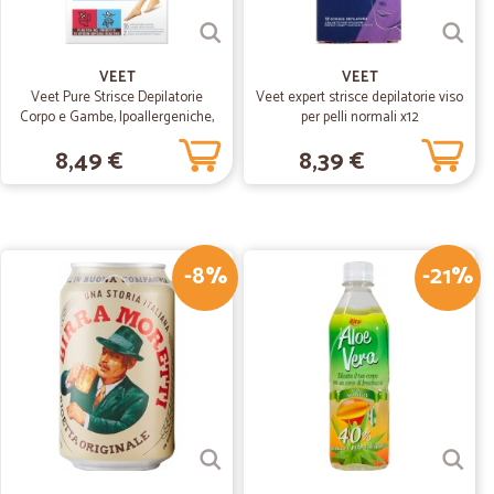
sfatto.
VEET
VEET
Veet Pure Strisce Depilatorie
Veet expert strisce depilatorie viso
Corpo e Gambe, Ipoallergeniche,
per pelli normali x12
06/04/2020
Confezione da 16 Strisce
8,49 €
8,39 €
-8%
08/04/2020
-21%
oltoso farcela in tempi COVID
di COVID-19...unica pecca l'orario della finestra temporale
i di tentativi, di inviare l'ordine: da mezzanotte a pochi
12/12/2019
nforme a…Tutto Ok