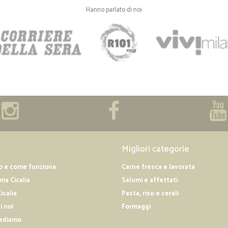
Hanno parlato di noi
Migliori categorie
o e come funziona
Carne fresca e lavorata
a Cicalia
Salumi e affettati
icalia
Pasta, riso e cerali
i noi
Formaggi
ediamo