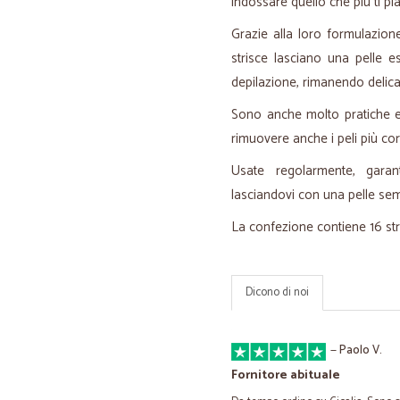
indossare quello che più ti pi
Grazie alla loro formulazion
strisce lasciano una pelle e
depilazione, rimanendo delicat
Sono anche molto pratiche e 
rimuovere anche i peli più co
Usate regolarmente, garan
lasciandovi con una pelle semp
La confezione contiene 16 stri
Dicono di noi
—
Paolo V.
Fornitore abituale