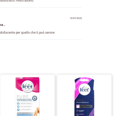
oddisfatto. Molto buono.
16/07/2025
ma…
disfacente per quello che ti può servire
05/11/2024
oci, precisi, affidabili e ottimo customer care
11/10/2020
fetti, consegna nei tempi previsti. Lo consiglio
25/04/2020