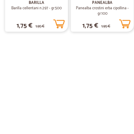
BARILLA
PANEALBA
Barilla cellentani n.297 - gr.500
Panealba crostini erba cipollina -
gr.100
1,75 €
1,75 €
1,95 €
1,95 €