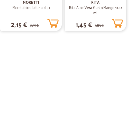
MORETTI
RITA
a quanto acquistato. Seri, come dovrebbero essere tutti i
Moretti birra lattina cl.33
Rita Aloe Vera Gusto Mango 500
ml
2,15 €
1,45 €
2,35 €
1,85 €
07/10/2019
nimo…
rdine.
17/06/2019
buonissimi…
imi grazie