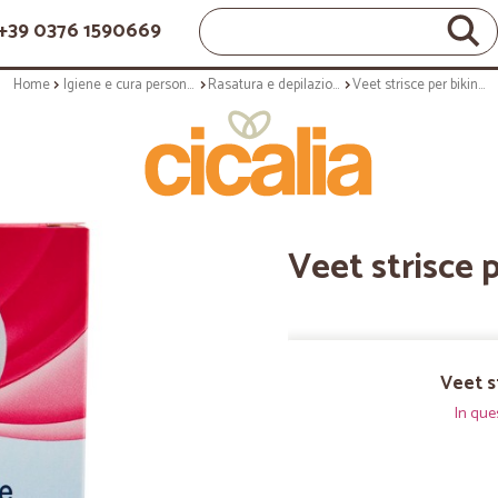
+39 0376 1590669
Home
Igiene e cura personale
Rasatura e depilazione
Veet strisce per bikini e ascelle
Veet strisce p
Veet st
In que