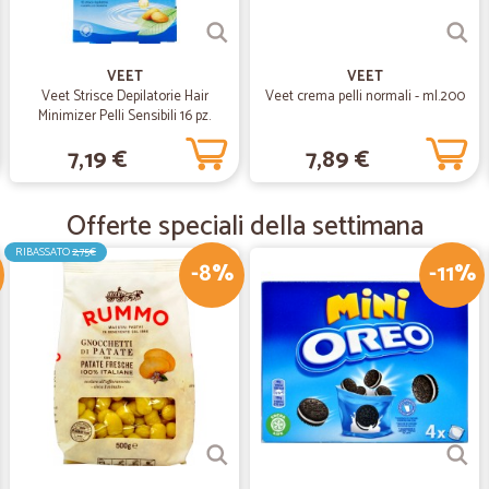
Puntuali e organizzati
Puntuali e organizzati. Molto soddi
VEET
VEET
Veet Strisce Depilatorie Hair
Veet crema pelli normali - ml.200
Minimizer Pelli Sensibili 16 pz.
—
Nadia M.
7,19 €
7,89 €
.......
..............
Offerte speciali della settimana
RIBASSATO
2,75€
—
Daria M.
-8%
-11%
buon servizio, un po' diffic
buon servizio soprattutto in tempo 
in cui poter sperare, dopo vari giorn
minuti dopo...
—
Enrico C.
Invio rapido e materiale co