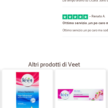
Da tempo ordino su Cicalia. Sono s
—
Renato A.
Ottimo servizio ,un po caro 
Ottimo servizio ,un po caro ma sod
—
Trustpilot
Bravi
Bravi! Per mia esperienza bravi, vel
Altri prodotti di Veet
—
Danila D.
Prodotti buoni e freschi
Prodotti buoni e freschi. Imballi per
—
Michele L.