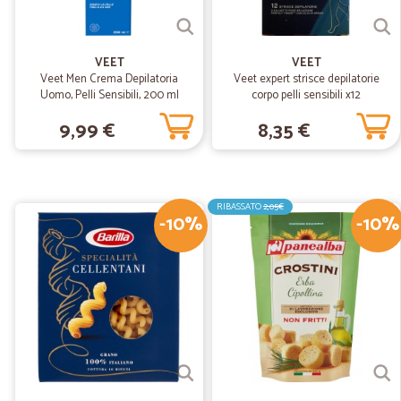
VEET
VEET
Veet Men Crema Depilatoria
Veet expert strisce depilatorie
Uomo, Pelli Sensibili, 200 ml
corpo pelli sensibili x12
9,99 €
8,35 €
RIBASSATO
2,05€
-10%
-10%