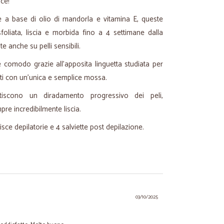
ace!
e a base di olio di mandorla e vitamina E, queste
sfoliata, liscia e morbida fino a 4 settimane dalla
e anche su pelli sensibili.
comodo grazie all'apposita linguetta studiata per
rti con un'unica e semplice mossa.
tiscono un diradamento progressivo dei peli,
re incredibilmente liscia.
sce depilatorie e 4 salviette post depilazione.
03/10/2025