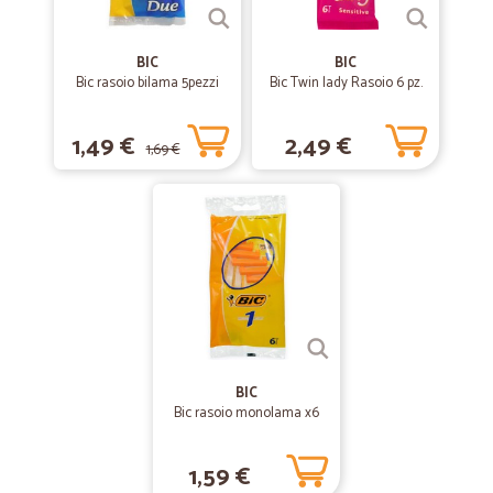
Pacco consegnato nei tempi previsti, perfettamente integro, contiene
ottimi prodotti come da aspettativa, da consigliare.
BIC
BIC
Bic rasoio bilama 5pezzi
Bic Twin lady Rasoio 6 pz.
1,49 €
2,49 €
1,69 €
BIC
Bic rasoio monolama x6
1,59 €