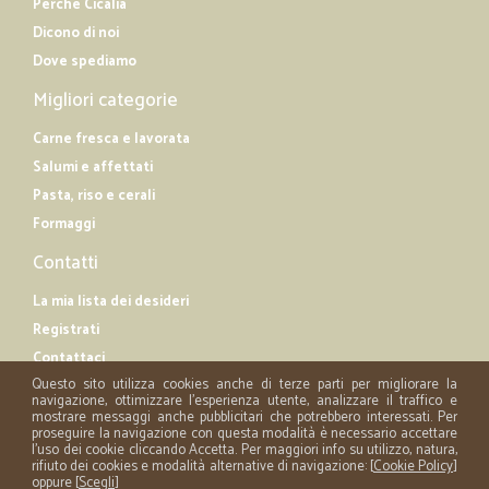
Perché Cicalia
Dicono di noi
Dove spediamo
Migliori categorie
Carne fresca e lavorata
Salumi e affettati
Pasta, riso e cerali
Formaggi
Contatti
La mia lista dei desideri
Registrati
Contattaci
Questo sito utilizza cookies anche di terze parti per migliorare la
navigazione, ottimizzare l'esperienza utente, analizzare il traffico e
mostrare messaggi anche pubblicitari che potrebbero interessati. Per
proseguire la navigazione con questa modalità è necessario accettare
l'uso dei cookie cliccando Accetta. Per maggiori info su utilizzo, natura,
rifiuto dei cookies e modalità alternative di navigazione: [
Cookie Policy
]
oppure [
Scegli
]