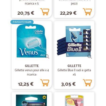
—
Paolo D.
ricarica x 5
pezzi
16/06/2021
TOP!!!!!!!!!!!!!!!!!!!!
20,75 €
22,29 €
TOP!!!!!!!!!!!!!!!!!!!!!!!
RIBASSATO
12,49€
—
Elif O.
16/02/2021
Sono abbastanza contenta
Sono abbastanza contenta. I prezzi sono un po alti ma comprendibile
perche vi arriva a casa. Magari avessero venduto un po piu diversi
frutti e verdura.
GILLETTE
GILLETTE
Gillette venus pour elle x 4
—
Pier angelo roberto R.
Gillette Blue II radi e getta
09/01/2021
ricarica
x5
Servizio eccellente
12,25 €
3,05 €
Servizio eccellente! Tempi rispettati.
—
Olga O.
04/09/2019