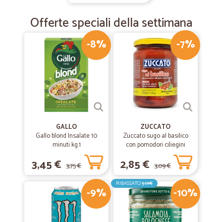
Offerte speciali della settimana
-8%
-7%
GALLO
ZUCCATO
Gallo blond Insalate 10
Zuccato sugo al basilico
minuti kg.1
con pomodori ciliegini
interi freschi gr.370
3,45 €
2,85 €
3,75 €
3,09 €
RIBASSATO
3,69€
-9%
-10%