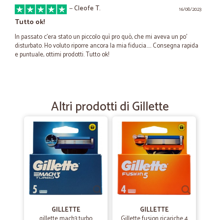
—
Cleofe T.
16/08/2023
Tutto ok!
In passato c’era stato un piccolo quì pro quò, che mi aveva un po’
disturbato. Ho voluto riporre ancora la mia fiducia….. Consegna rapida
e puntuale, ottimi prodotti. Tutto ok!
—
Arcangela I.
27/09/2022
Come prima volta sono molto soddisfatta…
Altri prodotti di Gillette
Come prima volta sono molto soddisfatta spedizione Super veloce
—
Alberto B.
30/08/2021
Affidabili e puntuali
Ottimo - molto soddisfatto. Ho piu volte fatto acquisti con Cicalia e il
servizio è stato eccellente. Affidabili e puntuali. Mai avuto il minimo
problema. Grazie!
GILLETTE
GILLETTE
gillette mach3 turbo
Gillette fusion ricariche 4