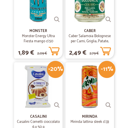
MONSTER
CABER
Monster Energy Ultra
Caber Salamoia Bolognese
Fiesta mango cl.50
per Carni, Griglia, Patate,
Verdure 200 gr.
1,89 €
2,49 €
2,09 €
2,79 €
-20%
-11%
CASALINI
MIRINDA
Casalini Cornetti cioccolato
Mirinda lattina sleek cl.33
6 x 50 g