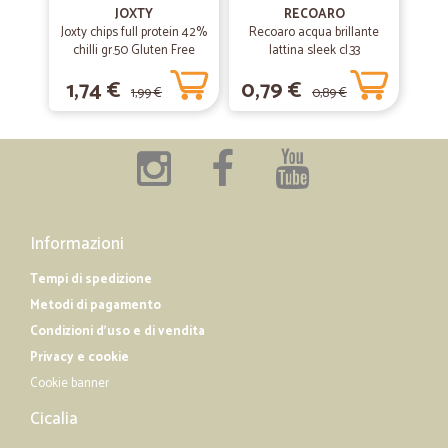
JOXTY
RECOARO
OTTIMO SERVIZIO REFRIGERATO E PUNTUALITA,CI VUOLE PIU
Joxty chips full protein 42%
Recoaro acqua brillante
INFORMAZIONE SUL TRANSITO!
chilli gr.50 Gluten Free
lattina sleek cl.33
1,74 €
0,79 €
1,99 €
0,89 €
—
Alessandro L.
17/05/2019
ottimo servizio
ottimo servizio
—
Daniela C.
18/12/2018
Informazioni
Servito buono
Tempi di spedizione
Servito buono, fornito
Metodi di pagamento
Condizioni d'uso e di vendita
Privacy e cookie
Cookie banner
Cicalia