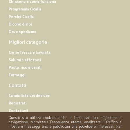
Chi siamo e come funziona
Programma Cicalia
Perché Cicalia
Dicono di noi
Dove spediamo
Migliori categorie
Carne fresca e lavorata
Salumi e affettati
Pasta, riso e cerali
Formaggi
Contatti
La mia lista dei desideri
Registrati
Contattaci
Questo sito utilizza cookies anche di terze parti per migliorare la
navigazione, ottimizzare l'esperienza utente, analizzare il traffico e
mostrare messaggi anche pubblicitari che potrebbero interessati. Per