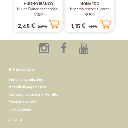
MULINO BIANCO
MONARDO
Prima esperienza con Cicalia online:Eccellente!
Mulino Bianco pannocchie -
Monardo biscotti al cocco
gr.350
gr.100
2,45 €
1,15 €
—
Tancredi B.
12/05/2019
2,85 €
1,45 €
Ottima e consegne puntuali
Ottima e consegne puntuali
Informazioni
Tempi di spedizione
Metodi di pagamento
Condizioni d'uso e di vendita
Privacy e cookie
Cookie banner
Cicalia