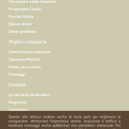
Chi siamo e come funziona
Programma Cicalia
Perché Cicalia
Dicono di noi
Dove spediamo
Migliori categorie
Carne fresca e lavorata
Salumi e affettati
Pasta, riso e cerali
Formaggi
Contatti
La mia lista dei desideri
Registrati
Contattaci
Questo sito utilizza cookies anche di terze parti per migliorare la
navigazione, ottimizzare l'esperienza utente, analizzare il traffico e
mostrare messaggi anche pubblicitari che potrebbero interessati. Per