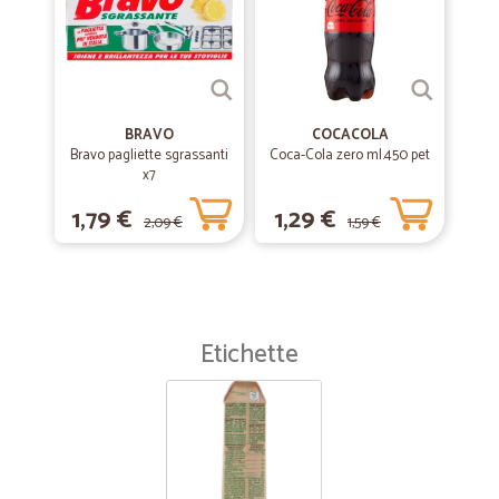
BRAVO
COCACOLA
Bravo pagliette sgrassanti
Coca-Cola zero ml.450 pet
x7
1,79 €
1,29 €
2,09 €
1,59 €
Etichette