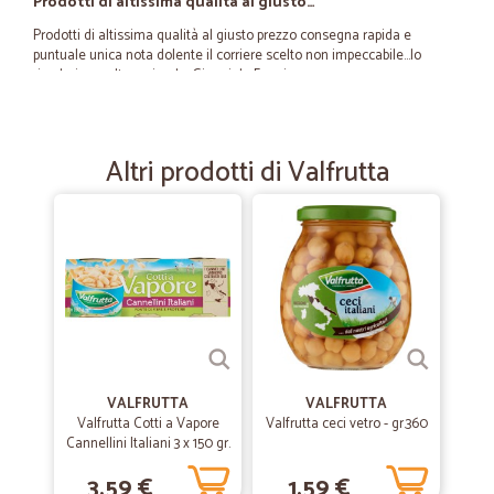
Prodotti di altissima qualità al giusto…
Prodotti di altissima qualità al giusto prezzo consegna rapida e
puntuale unica nota dolente il corriere scelto non impeccabile...lo
rivedrei con altre aziende. Gianni da Foggia
—
Oscar S.
14/07/2020
Altri prodotti di Valfrutta
Consegna rapida e precisa.
Consegna rapida e precisa.
—
Francesca C.
30/06/2020
Consigliato
Tempi rispettati consegna perfetta!
VALFRUTTA
VALFRUTTA
—
Andrea P.
Valfrutta Cotti a Vapore
Valfrutta ceci vetro - gr.360
29/05/2020
Cannellini Italiani 3 x 150 gr.
Ottimo store per la spesa online
3,59 €
1,59 €
Ottimo store per la spesa online. Articoli arrivati puntualmente sia in