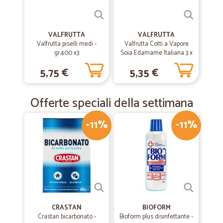
prodoti exelenti
VALFRUTTA
VALFRUTTA
—
Martina C.
02/09/2019
Valfrutta piselli medi -
Valfrutta Cotti a Vapore
Tutto perfetto
gr.400 x3
Soia Edamame Italiana 3 x
140 g
Arrivato tutto, velocità, qualità. Consiglio l’esperienza
5,75 €
5,35 €
Offerte speciali della settimana
—
Raffaella C.
05/04/2019
Precione e puntualità nella consegns
-11%
-11%
Precione e puntualità nella consegns
—
Massimo C.
29/12/2018
Ottima scelta
Spedizione puntuale e veloce con un bel pensierino da parte vostra
CRASTAN
BIOFORM
Crastan bicarbonato -
Bioform plus disinfettante -