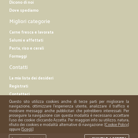
Dicono di noi
Dove spediamo
Migliori categorie
Carne fresca e lavorata
Salumi e affettati
Pasta, riso e cerali
Formaggi
Contatti
La mia lista dei desideri
Registrati
Contattaci
Questo sito utilizza cookies anche di terze parti per migliorare la
navigazione, ottimizzare l'esperienza utente, analizzare il traffico e
mostrare messaggi anche pubblicitari che potrebbero interessati. Per
proseguire la navigazione con questa modalità è necessario accettare
l'uso dei cookie cliccando Accetta. Per maggiori info su utilizzo, natura,
rifiuto dei cookies e modalità alternative di navigazione: [
Cookie Policy
]
oppure [
Scegli
]