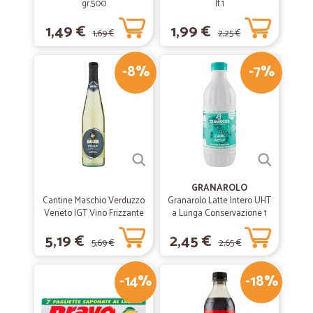
gr.500
lt.1
1,49 €
1,99 €
1,69 €
2,25 €
-8%
-7%
GRANAROLO
Cantine Maschio Verduzzo
Granarolo Latte Intero UHT
Veneto IGT Vino Frizzante
a Lunga Conservazione 1
75 cl.
Lt.
5,19 €
2,45 €
5,69 €
2,65 €
-14%
-18%