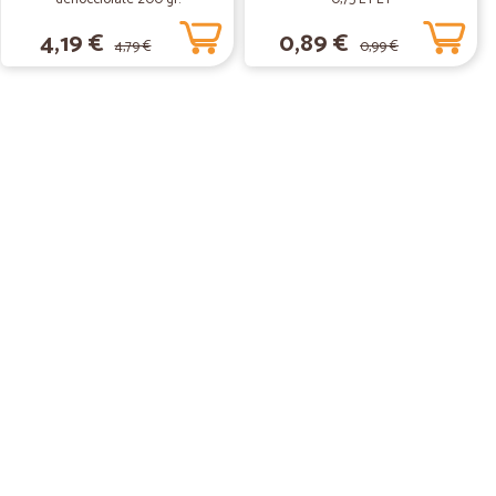
o offerto. Io ho ordinato il sabato e la spesa mi è stata
4,19 €
0,89 €
a visto il periodo di lockdown, non mi pare di dovermi
4,79 €
0,99 €
il servizio clienti mi ha sempre tenuta perfettamente
ento dell'ordine. Consigliatissimo!
31/08/2020
uale.
25/12/2019
a, prodotti arrivati in perfetto stato. Tutto ok.
09/12/2019
ato. Davvero valido. Consiglio