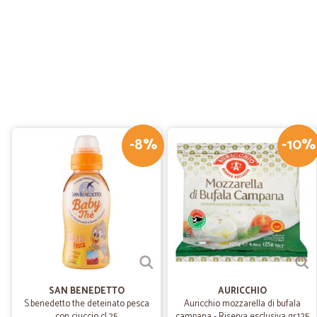
-8%
-10%
SAN BENEDETTO
AURICCHIO
S.benedetto the deteinato pesca
Auricchio mozzarella di bufala
con ciuccio cl.25
campana - Riserva esclusiva gr.125