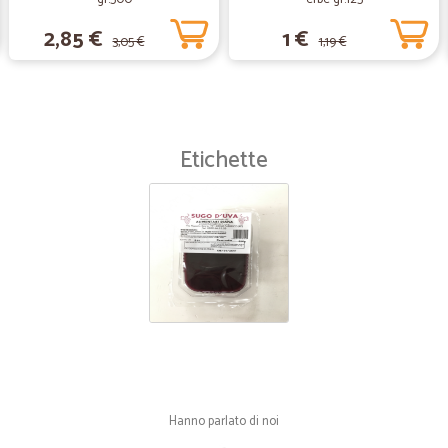
ampiamente giustificato dal servizi
2,85 €
1 €
recapitata il venerdì successivo, m
3,05 €
1,19 €
lamentare di questo, anche perché 
aggiornata tramite mail sull'andam
—
Natale R.
Etichette
Fornitore affidabile
Fornitore affidabile, preciso e punt
—
Egle B.
Tutto ok!
Consegna puntuale, confezione ottim
—
Stefania B.
Ottimo servizio
Hanno parlato di noi
Ottimo servizio, rapido, ben imball