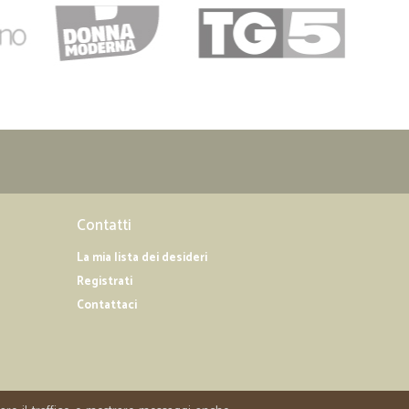
03/10/2019
imo
09/07/2019
e.Lo…
siglio.
Contatti
La mia lista dei desideri
Registrati
Contattaci