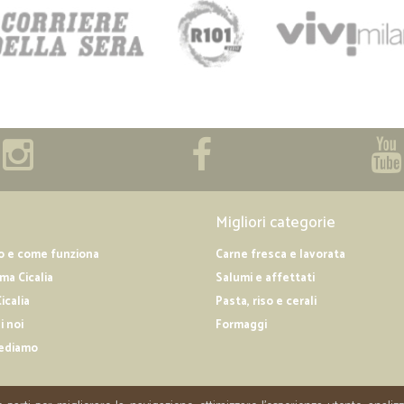
—
Umberto R.
Servizio puntuale e celeriss
Servizio puntuale e celerissimo
—
Claudia P.
Ottime supermercato on-lin
Ottime supermercato on-line.Lo con
Migliori categorie
o e come funziona
Carne fresca e lavorata
a Cicalia
Salumi e affettati
icalia
Pasta, riso e cerali
i noi
Formaggi
ediamo