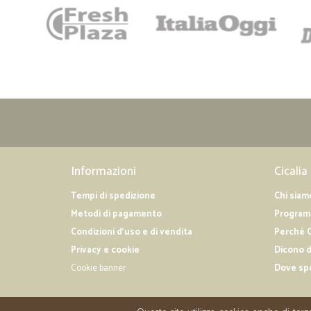
Informazioni
Cicalia
Tempi di spedizione
Chi siam
Metodi di pagamento
Programm
Condizioni d'uso e di vendita
Perché C
Privacy e cookie
Dicono d
Cookie banner
Dove sp