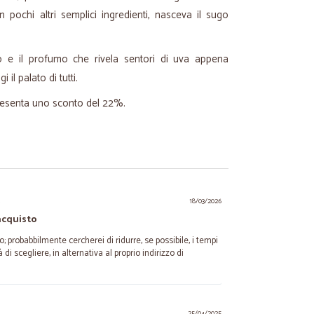
n pochi altri semplici ingredienti, nasceva il sugo
o e il profumo che rivela sentori di uva appena
il palato di tutti.
presenta uno sconto del 22%.
.
18/03/2026
'acquisto
o; probabbilmente cercherei di ridurre, se possibile, i tempi
à di scegliere, in alternativa al proprio indirizzo di
25/04/2025