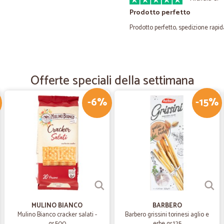
Prodotto perfetto
Prodotto perfetto, spedizione rapi
—
Carmelo D.
Ciao sono molto soddisfatto
Offerte speciali della settimana
Ciao sono molto soddisfatto della p
qualità
-6%
-15%
—
Ionela S.
Spedizione veloce e puntua
Spedizione veloce e puntuale. Prodo
—
Trustpilot
MULINO BIANCO
BARBERO
Ottimo servizio ed imballag
Mulino Bianco cracker salati -
Barbero grissini torinesi aglio e
Ottimo servizio ed imballaggio perf
gr.500
erbe gr.125