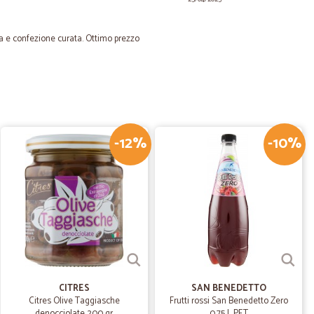
da e confezione curata. Ottimo prezzo
01/06/2021
 della…
untualità è della cortesia I prodotti acquistati sono di
-12%
-10%
20/03/2021
le
tti impeccabili.
20/11/2020
CITRES
SAN BENEDETTO
gio perfetto
Citres Olive Taggiasche
Frutti rossi San Benedetto Zero
etto. Il sovrapprezzo, peraltro non eccessivo, è
denocciolate 200 gr.
0,75 L PET