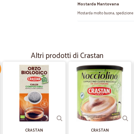
Mostarda Mantovana
Mostarda molto buona, spedizione 
—
Laura I.
puntualità e attenzione
puntualità e attenzione
Altri prodotti di Crastan
—
Pasquale B.
SERVIZIO BUONO E VELOCE,
SERVIZIO BUONO E VELOCE, Ho ordi
pagato con bonifico lunedì 23-08-2
consegna al piano 3,90),i colli sono s
è stato consegnato dal corriere al
Non do 5 stelle perchè non si può s
previsto per servizi simili ( e
CRASTAN
CRASTAN