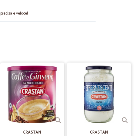
precisa e veloce!
04/06/2025
03/09/2021
nato 80 prodotti secchi domenica 22-08-21 h. 18,00, ho
1 (costo prodotti + costo spedizione 2,90 + costo
tati spediti martedì 24-08-21 h. 15,23 e il tutto (3 colli) mi
 4^ piano senza ascensore mercoledì 25-08-21 h. 12,20.
cegliere all'ordine l'orario di consegna , come invece è
sselunga a casa), COMUNQUE NESSUN PROBLEMA RILEVATO.
CRASTAN
CRASTAN