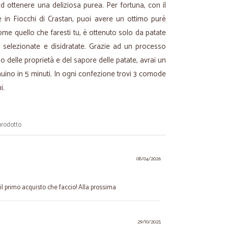
ad ottenere una deliziosa purea. Per fortuna, con il
 in Fiocchi di Crastan, puoi avere un ottimo purè
me quello che faresti tu, è ottenuto solo da patate
e selezionate e disidratate. Grazie ad un processo
so delle proprietà e del sapore delle patate, avrai un
ino in 5 minuti. In ogni confezione trovi 3 comode
i.
prodotto
08/04/2026
l primo acquisto che faccio! Alla prossima
29/10/2025