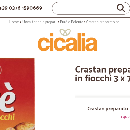
+39 0376 1590669
Home
Uova, farine e preparati
Purè e Polenta
Crastan preparato per Purè di patate in fiocchi 3 x 75 gr.
Crastan prepa
in fiocchi 3 x 
Crastan preparato p
In que