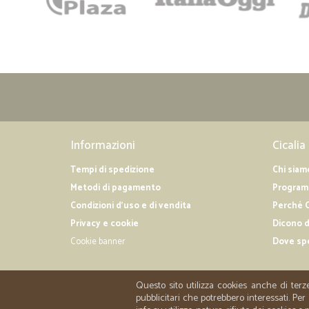
Informazioni
Cicalia
Tempi di spedizione
Chi siam
Metodi di pagamento
Programm
Condizioni d'uso e di vendita
Perché C
Privacy e cookie
Dicono d
Cookie banner
Dove sp
Questo sito utilizza cookies anche di terz
pubblicitari che potrebbero interessati. P