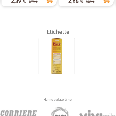
2,39 €
2,85 €
2,79 €
3,29 €
servizio più che efficiente.
—
Sabrina G.
perfetto
Etichette
puntuali nella consegna e prodotti
—
Trustpilot
Un servizio consigliatissimo
Era la prima volta che effettuavo u
intuitivo, la procedura di pagamen
segnalate passo per passo via emai
ore e il pacco era imballato corre
davvero di consigliare questo servi
Hanno parlato di noi