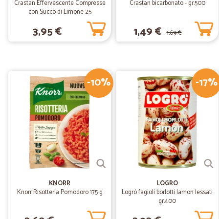
Crastan Effervescente Compresse
Crastan bicarbonato - gr.500
con Succo di Limone 25
Compresse Masticabili 25 g
3,95 €
1,49 €
1,69 €
-10%
-17%
KNORR
LOGRO
Knorr Risotteria Pomodoro 175 g
Logrò fagioli borlotti lamon lessati
gr.400