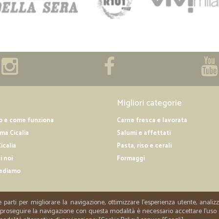
Migliori categorie
o e come funziona
Carne fresca e lavorata
a Cicalia
Salumi e affettati
icalia
Pasta, riso e cerali
i noi
Formaggi
ediamo
e parti per migliorare la navigazione, ottimizzare l'esperienza utente, anali
er proseguire la navigazione con questa modalità è necessario accettare l'uso