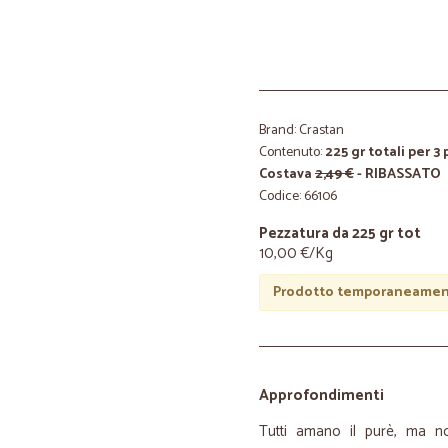
Brand: Crastan
Contenuto:
225 gr totali per 3
Costava
2,49 €
- RIBASSATO
Codice: 66106
Pezzatura da 225 gr tot
10,00 €/Kg
Prodotto temporaneament
Approfondimenti
Tutti amano il purè, ma no