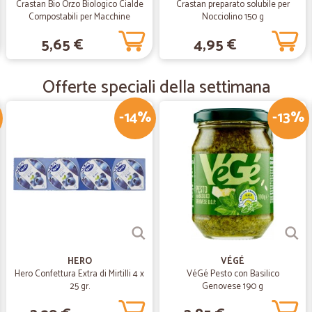
—
Alberto T.
Crastan Bio Orzo Biologico Cialde
Crastan preparato solubile per
Compostabili per Macchine
Nocciolino 150 g
Ho acquistato i plum cake e
Espresso 18 x 6 g
5,65 €
4,95 €
Ho acquistato i plum cake e dopo 
parallelo ... di altissima qualità !
Offerte speciali della settimana
—
Nadia M.
-14%
-13%
.......
..............
—
Sandra C.
Professionali
Prodotti arrivati puntuali ed imbal
care.
HERO
VÉGÉ
Hero Confettura Extra di Mirtilli 4 x
VéGé Pesto con Basilico
—
Marialuisa O
25 gr.
Genovese 190 g
servizio più che efficiente.