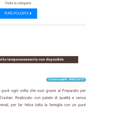
Visita la categoria
PURE-POLENTA
otto temporaneamente non disponibile
Costava
2,49 €
- RIBASSATO
 purè ogni volta che vuoi grazie al Preparato per
 Crastan. Realizzato con patate di qualità e senza
inuti, per far felice tutta la famiglia con un purè