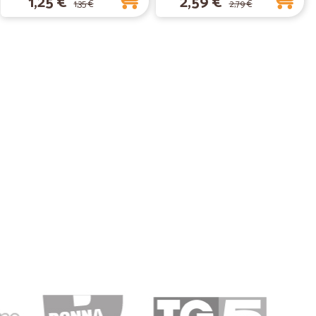
1,25 €
2,59 €
1,35 €
2,79 €
01/02/2019
 di ottima qualità consegnati imballati impeccabilmente
14/03/2018
n ordine con Cicalia e mi sono trovato benissimo: il sito è
to velocissima e in generale tutte le operazioni sono
l, compreso il tracking. La merce è arrivata davvero in 24
ttamente. Non posso che essere soddisfatto e mi sento
zio!