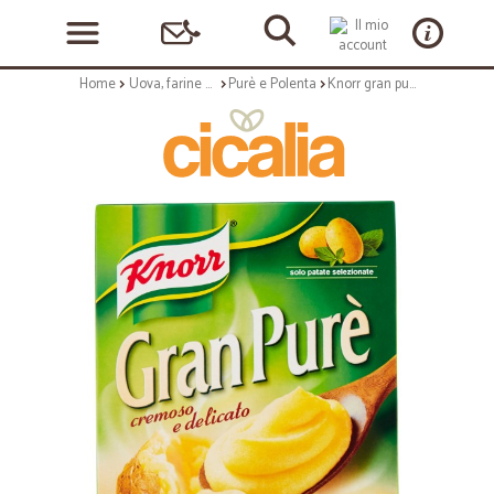
Home
Uova, farine e preparati
Purè e Polenta
Knorr gran pure' 2+1 - gr.225