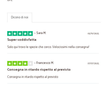
Dicono di noi
—
Sara M.
05/10/2025
Super soddisfatta
Solo qui trovo le spezie che cerco. Velocissimi nella consegna!
—
Francesco M.
07/07/2025
Consegna in ritardo rispetto al previsto
Consegna in ritardo rispetto al previsto
—
Aldo R.
05/02/2025
velocissimi
i prezzi non sono esattamente i più bassi del mercato ma si trova di