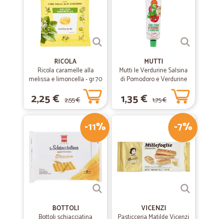
RICOLA
MUTTI
Ricola caramelle alla
Mutti le Verdurine Salsina
melissa e limoncella - gr.70
di Pomodoro e Verdurine
130 g
2,25 €
1,35 €
2,55 €
1,75 €
-11%
-7%
BOTTOLI
VICENZI
Bottoli schiacciatina
Pasticceria Matilde Vicenzi