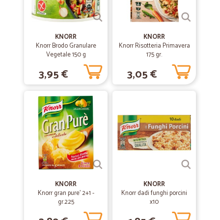
—
Rosa D.
09/03/2020
ottimo servizio
KNORR
KNORR
ottimo servizio
Knorr Brodo Granulare
Knorr Risotteria Primavera
Vegetale 150 g
175 gr.
3,95 €
3,05 €
—
Carla F.
17/06/2019
Eccezionale tutto fresco e buonissimi…
Eccezionale tutto fresco e buonissimi grazie
—
Trustpilot
07/06/2019
Bravissimi ragazzi
Bravissimi ragazzi. Prodotti ottimi. Consegne puntuali. Compro tutto
da loro e pago in contanti al corriere. Io penso che fra qualche anno
diventeranno più ricchi di amazon. By federico artioli.
KNORR
KNORR
Knorr gran pure' 2+1 -
Knorr dadi funghi porcini
gr.225
x10
—
Carlo C.
06/12/2018