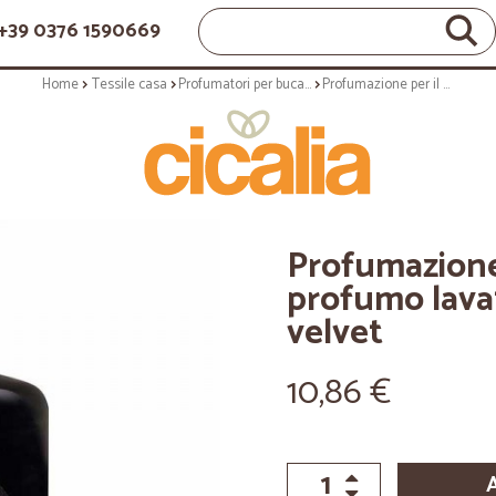
+39 0376 1590669
Home
Tessile casa
Profumatori per bucato
Profumazione per il bucato: Laundry profumo lavatrice luxury 100 ml velvet
Profumazione
profumo lavat
velvet
10,86 €