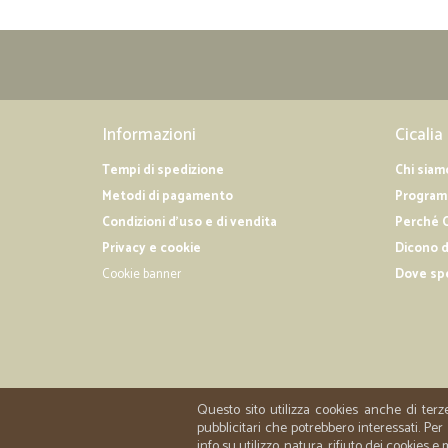
Informazioni
Cicalia
Tempi di spedizione
Chi siam
Metodi di pagamento
Programm
Condizioni d'uso e di vendita
Perché C
Privacy e cookie
Dicono d
Cookie banner
Dove sp
Questo sito utilizza cookies anche di terz
pubblicitari che potrebbero interessati. P
info su utilizzo, natura, rifiuto dei cookies e