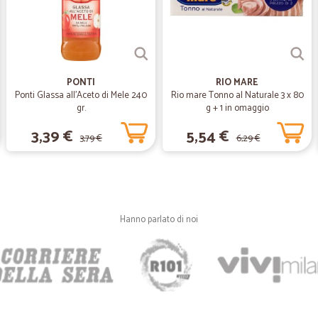
Ottimo servizi e corrieri gentilissim
—
Leonardo T
tutto ok
PONTI
RIO MARE
tutto ok, manca solo la consegna a
Ponti Glassa all'Aceto di Mele 240
Rio mare Tonno al Naturale 3 x 80
gr.
g + 1 in omaggio
3,39 €
5,54 €
3,79 €
6,29 €
—
.
Per quello che ho comprato
Per quello che ho comprato io devo
puoi pagare in tre rate L unica pecc
cioccolato morbido tipo i baci e po
Hanno parlato di noi
molto però un bel 4 stelle lo merit
poca scelta
—
Paola G.
Spedizione rapida e prodott