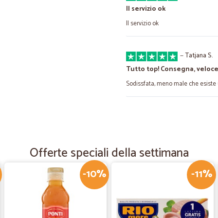
Il servizio ok
Il servizio ok
—
Tatjana S.
Tutto top! Consegna, veloc
Sodissfata, meno male che esiste 
—
Amedeo T.
Visibilità del pagamento
Non è stato possibile vedere in te
Offerte speciali della settimana
credito. Ho dovuto aspettare il gio
Ottimo il servizio di consegna.
-10%
-11%
—
Chiara C.
Ottimo servizi e corrieri gent