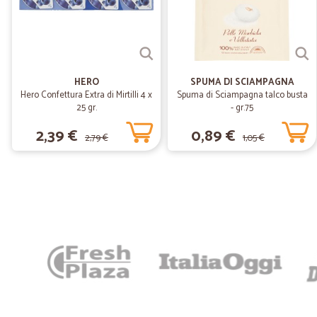
HERO
SPUMA DI SCIAMPAGNA
Hero Confettura Extra di Mirtilli 4 x
Spuma di Sciampagna talco busta
25 gr.
- gr.75
2,39 €
0,89 €
2,79 €
1,05 €