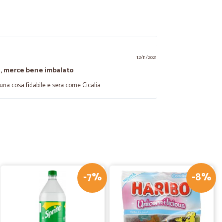
12/11/2021
e, merce bene imbalato
una cosa fidabile e sera come Cicalia
06/06/2021
mpo reale il buon fine del pagamento tramite carta di
rno dopo per avere evidenza del buon fine dell’ordine fatto.
-7%
-8%
18/08/2020
ilissimi