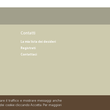
denti alle aspettative.
05/12/2019
Contatti
La mia lista dei desideri
Registrati
18/07/2019
Contattaci
o regolare
ziata P.
04/04/2019
 !!
zzare il traffico e mostrare messaggi anche
 dei cookie cliccando Accetta. Per maggiori