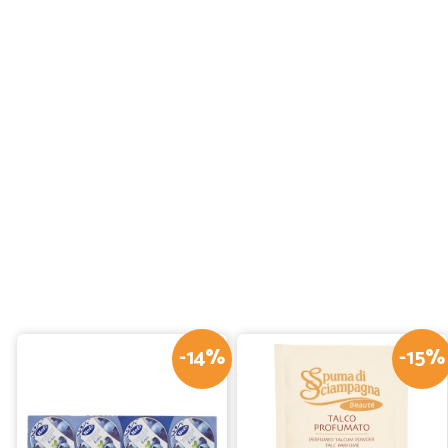
-14%
-15%