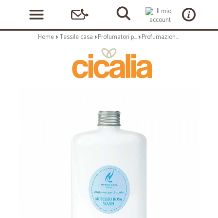
Home
Tessile casa
Profumatori per bucato
Profumazione per il bucato: Laundry profumo lavatrice muschio rosa 400 ml