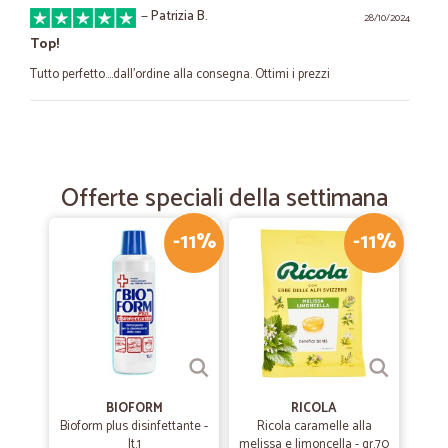
—
Patrizia B.
28/10/2024
Top!
Tutto perfetto….dall’ordine alla consegna. Ottimi i prezzi
—
Natalino B.
26/03/2022
Preciso e velocissimo
Offerte speciali della settimana
Preciso e velocissimo: ottimo rapporto qualità prezzo
-11%
-11%
—
Paola C.
31/03/2021
Ottimo servizio!
Ottimo servizio! Precisi, cortesi e solleciti nelle comunicazioni
consegna puntuale e impeccabile !!! Consigliatissimo
—
Fausto S.
BIOFORM
RICOLA
22/06/2020
Bioform plus disinfettante -
Ricola caramelle alla
Ottimo sevizio
lt.1
melissa e limoncella - gr.70