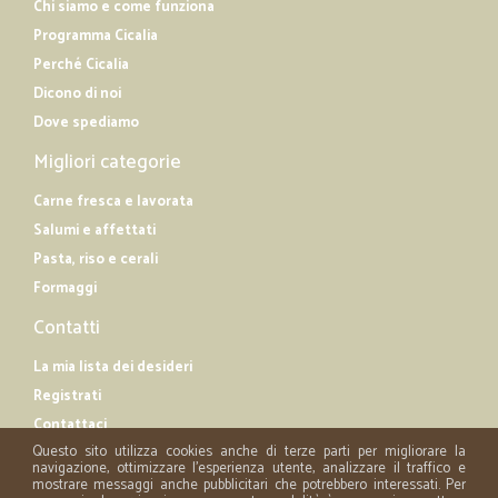
Chi siamo e come funziona
Programma Cicalia
Perché Cicalia
Dicono di noi
Dove spediamo
Migliori categorie
Carne fresca e lavorata
Salumi e affettati
Pasta, riso e cerali
Formaggi
Contatti
La mia lista dei desideri
Registrati
Contattaci
Questo sito utilizza cookies anche di terze parti per migliorare la
navigazione, ottimizzare l'esperienza utente, analizzare il traffico e
mostrare messaggi anche pubblicitari che potrebbero interessati. Per