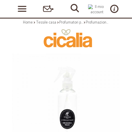
Home
Tessile casa
Profumatori per bucato
Profumazione per il bucato: Laundry spray per tessuti 250 ml nero wash