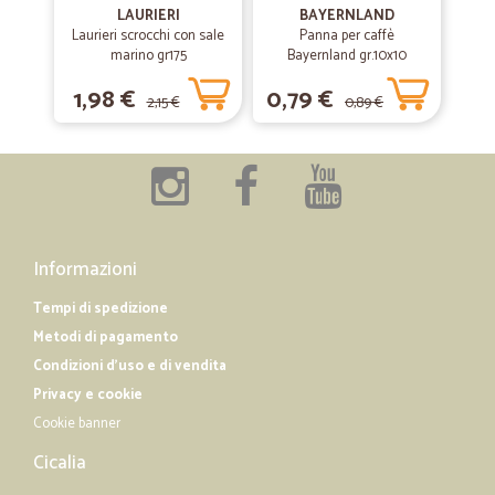
09/01/2019
LAURIERI
BAYERNLAND
Prodotto come da ordine e arrivato…
Laurieri scrocchi con sale
Panna per caffè
marino gr175
Bayernland gr.10x10
Prodotto come da ordine e arrivato imballato correttamente nei
tempi previsti. Perfetto
1,98 €
0,79 €
2,15 €
0,89 €
—
Massimo M.
16/12/2018
Tutto perfetto
Tutto perfetto. Consegna veloce e accurata con imballo adeguato.
Nei tempi indicati. Complimenti.
Informazioni
Tempi di spedizione
Metodi di pagamento
Condizioni d'uso e di vendita
Privacy e cookie
Cookie banner
Cicalia