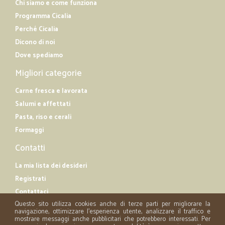
Chi siamo e come funziona
Programma Cicalia
Perché Cicalia
Dicono di noi
Dove spediamo
Migliori categorie
Carne fresca e lavorata
Salumi e affettati
Pasta, riso e cerali
Formaggi
Contatti
La mia lista dei desideri
Registrati
Contattaci
Questo sito utilizza cookies anche di terze parti per migliorare la
navigazione, ottimizzare l'esperienza utente, analizzare il traffico e
mostrare messaggi anche pubblicitari che potrebbero interessati. Per