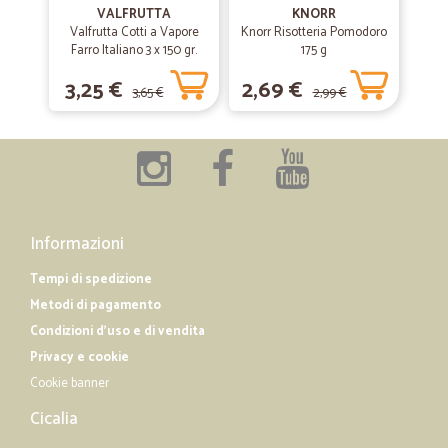
VALFRUTTA
KNORR
Sito molto chiaro e facilità inoltrare l’ordine. Velocissimo nella
Valfrutta Cotti a Vapore
Knorr Risotteria Pomodoro
consegna a domicilio
Farro Italiano 3 x 150 gr.
175 g
3,25 €
2,69 €
3,65 €
2,99 €
—
Paolo F.
10/06/2019
Quasi tutto ok
Quasi tutto ok
Informazioni
Tempi di spedizione
Metodi di pagamento
Condizioni d'uso e di vendita
Privacy e cookie
Cookie banner
Cicalia