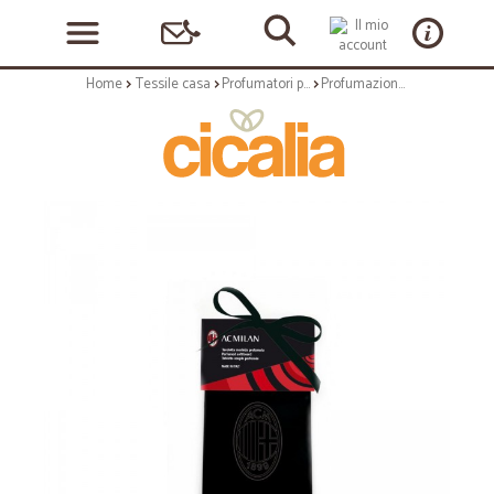
Home
Tessile casa
Profumatori per bucato
Profumazione per il bucato: Milan tavolette morbide profumate nero