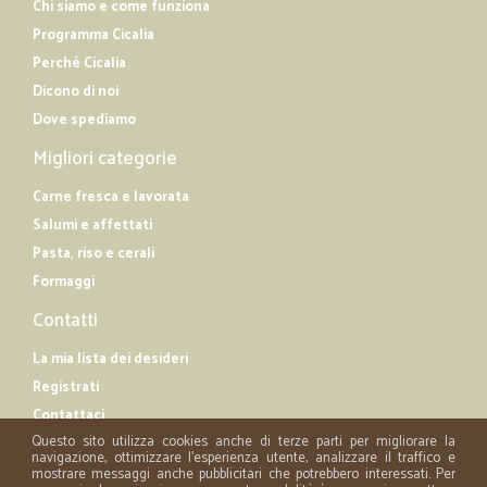
Chi siamo e come funziona
Programma Cicalia
Perché Cicalia
Dicono di noi
Dove spediamo
Migliori categorie
Carne fresca e lavorata
Salumi e affettati
Pasta, riso e cerali
Formaggi
Contatti
La mia lista dei desideri
Registrati
Contattaci
Questo sito utilizza cookies anche di terze parti per migliorare la
navigazione, ottimizzare l'esperienza utente, analizzare il traffico e
mostrare messaggi anche pubblicitari che potrebbero interessati. Per