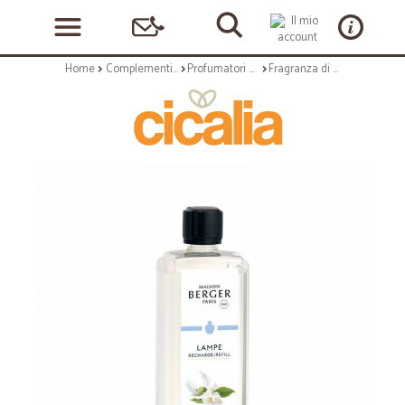
Home
Complementi arredo
Profumatori ambientali
Fragranza di ricarica per profumatore - delicat musc blanc - da 1 lt