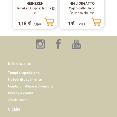
HEINEKEN
MIGLIORGATTO
Heineken Original lattina 33
Migliorgatto Unico
—
Luciano M.
28/11/2019
cl
Deliziosa Mousse
AFFIDABILE
Prosciutto 85 gr.
1,18 €
1 €
prodotto conforme alla richiesta, spedizione rapidissima, perfetta la
1,19 €
1,09 €
confezione.
—
Carla F.
17/06/2019
Eccezionale tutto fresco e buonissimi…
Eccezionale tutto fresco e buonissimi grazie
Informazioni
Tempi di spedizione
Metodi di pagamento
Condizioni d'uso e di vendita
Privacy e cookie
Cookie banner
Cicalia