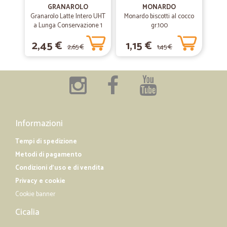
ECCELLENTE LA TEMPISTICA DI…
GRANAROLO
MONARDO
Granarolo Latte Intero UHT
Monardo biscotti al cocco
ECCELLENTE LA TEMPISTICA DI CONSEGNA...E OTTIMO L'IMBALLO
a Lunga Conservazione 1
gr.100
DELLA MERCE!! GRAZIE
Lt.
2,45 €
1,15 €
2,65 €
1,45 €
—
Alessandro G.
20/02/2020
Molto buono
Ho fatto due ordini tutto ok. Molto rapidi e sono soddisfatto dei
prodotti.
Informazioni
Tempi di spedizione
Metodi di pagamento
Condizioni d'uso e di vendita
Privacy e cookie
Cookie banner
Cicalia