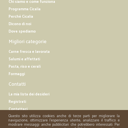
Chi siamo e come funziona
Programma Cicalia
Perché Cicalia
Dicono di noi
Dove spediamo
Migliori categorie
Carne fresca e lavorata
Salumi e affettati
Pasta, riso e cerali
Formaggi
Contatti
La mia lista dei desideri
Registrati
Contattaci
Questo sito utilizza cookies anche di terze parti per migliorare la
navigazione, ottimizzare l'esperienza utente, analizzare il traffico e
mostrare messaggi anche pubblicitari che potrebbero interessati. Per