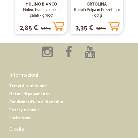
MULINO BIANCO
ORTOLINA
Mulino Bianco cracker
—
Eugenia daniela T.
Rodolfi Polpa in Pezzetti 3 x
12/12/2018
salati - gr.500
400 g
Molto efficiente.Grazie!
2,85 €
3,35 €
Molto efficiente.Grazie!
3,05 €
3,75 €
Informazioni
Tempi di spedizione
Metodi di pagamento
Condizioni d'uso e di vendita
Privacy e cookie
Cookie banner
Cicalia