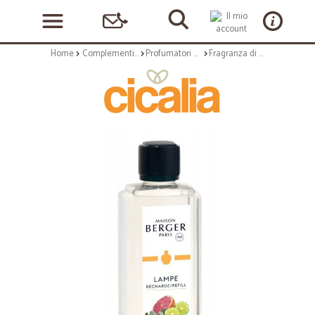
Home
Complementi arredo
Profumatori ambientali
Fragranza di ricarica per profumatore - envolee d'agrumes - da 500 ml