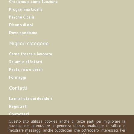
Chi siamo e come funziona
Programma Cicalia
Perché Cicalia
Dicono di noi
Dove spediamo
Migliori categorie
Carne fresca e lavorata
Salumi e affettati
Pasta, riso e cerali
Formaggi
Contatti
La mia lista dei desideri
Registrati
Contattaci
Questo sito utilizza cookies anche di terze parti per migliorare la
navigazione, ottimizzare l'esperienza utente, analizzare il traffico e
mostrare messaggi anche pubblicitari che potrebbero interessati. Per