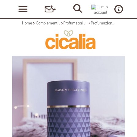
Home
Complementi arredo
Profumatori ambientali
Profumazione ambiente: Diffusore elettrico cercle petilance exquise