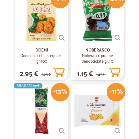
OTTIMI PRODOTTI
OTTIMI PRODOTTI
—
Paolo M.
29/05/2019
Per ora … poco o niente da dire
DOEMI
NOBERASCO
Per ora … poco o niente da dire. La mia esperienza con questo market
Doemi biscotti integrale -
Noberasco prugne
si limita ad una sola ordinazione. Ho dato 4 stelle perché c'è un limite
gr.500
denocciolate gr.40
minimo di spesa che ne invalida un po' la praticità.
2,95 €
1,15 €
3,25 €
1,45 €
—
Marco M.
22/03/2019
RIBASSATO
1,49€
-13%
-11%
Tutto bene
Tutto bene, servizio rapido, tutto come promesso.
—
Stefano U.
18/02/2019
Consigliatissima