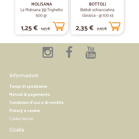
Consigliatissima Consegne velocissime Prezzi al Top
MOLISANA
BOTTOLI
La Molisana 333 Trighetto
Bottoli schiacciatina
500 gr.
classica - gr.100 x3
—
Rosa D.
28/01/2019
1,25 €
2,35 €
1,45 €
2,65 €
Eccezionale io sono della Basilicata e…
Eccezionale io sono della Basilicata e faccio spesso la spesa ai miei
figli a Firenze servizio perfetto
Informazioni
Tempi di spedizione
Metodi di pagamento
Condizioni d'uso e di vendita
Privacy e cookie
Cookie banner
Cicalia