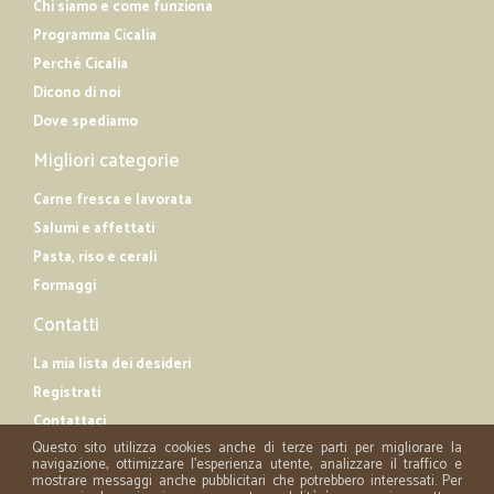
Chi siamo e come funziona
Programma Cicalia
Perché Cicalia
Dicono di noi
Dove spediamo
Migliori categorie
Carne fresca e lavorata
Salumi e affettati
Pasta, riso e cerali
Formaggi
Contatti
La mia lista dei desideri
Registrati
Contattaci
Questo sito utilizza cookies anche di terze parti per migliorare la
navigazione, ottimizzare l'esperienza utente, analizzare il traffico e
mostrare messaggi anche pubblicitari che potrebbero interessati. Per