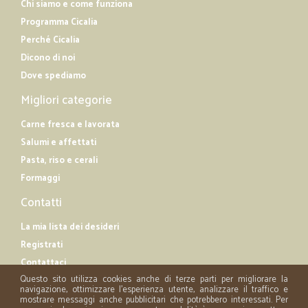
Chi siamo e come funziona
Programma Cicalia
Perché Cicalia
Dicono di noi
Dove spediamo
Migliori categorie
Carne fresca e lavorata
Salumi e affettati
Pasta, riso e cerali
Formaggi
Contatti
La mia lista dei desideri
Registrati
Contattaci
Questo sito utilizza cookies anche di terze parti per migliorare la
navigazione, ottimizzare l'esperienza utente, analizzare il traffico e
mostrare messaggi anche pubblicitari che potrebbero interessati. Per