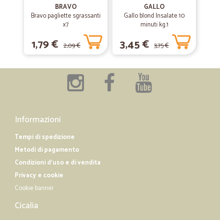
16/08/2019
BRAVO
GALLO
SPEDIZIONE RAPIDISSIMA E…
Bravo pagliette sgrassanti
Gallo blond Insalate 10
x7
minuti kg.1
SPEDIZIONE RAPIDISSIMA E ACCURATA.OK!!!!!!! :-) :-) :-) :-) :-) :-)
1,79 €
3,45 €
2,09 €
3,75 €
—
Roberta M.
14/02/2019
Consiglierei a tutti quest’azienda
Consiglierei a tutti quest’azienda
Informazioni
Tempi di spedizione
Metodi di pagamento
Condizioni d'uso e di vendita
Privacy e cookie
Cookie banner
Cicalia