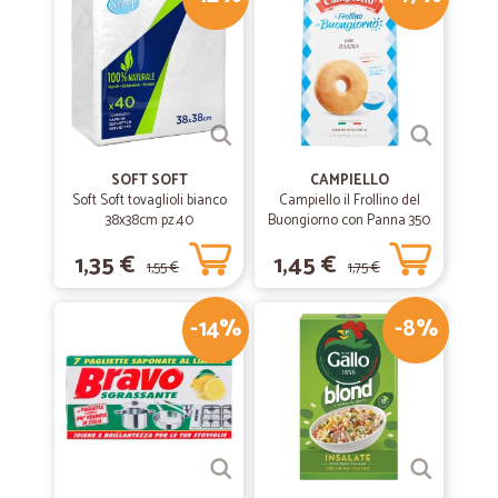
—
.
22/10/2020
Esperienza positiva, possibili miglioramenti.
Esperienza complessivamente positiva. Auspicabile un maggiore
assortimento dei prodotti. Sarebbero utili delle recensioni da parte
degli utenti.
SOFT SOFT
CAMPIELLO
Soft Soft tovaglioli bianco
Campiello il Frollino del
38x38cm pz.40
—
Francesco A.
Buongiorno con Panna 350
27/10/2019
g
Ottimo acquisto
1,35 €
1,45 €
1,55 €
1,75 €
Ottimo acquisto, prezzi onesti e velocità di consegna.
-14%
-8%
—
Giovanni M.
23/09/2019
Ottimo
Ottimo. Spedizione velocissima. Consigliato
—
Vittoria F.