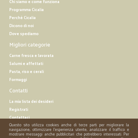
Chi siamo e come funziona
Programma Cicalia
Perché Cicalia
Dicono di noi
Dove spediamo
Migliori categorie
Carne fresca e lavorata
Salumi e affettati
Pasta, riso e cerali
Formaggi
Contatti
La mia lista dei desideri
Registrati
Contattaci
Questo sito utilizza cookies anche di terze parti per migliorare la
navigazione, ottimizzare l'esperienza utente, analizzare il traffico e
mostrare messaggi anche pubblicitari che potrebbero interessati. Per