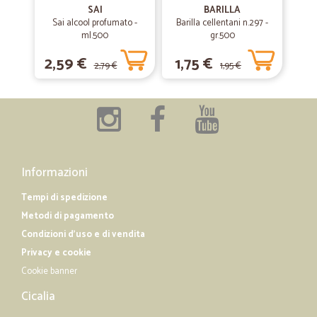
Puntualità e cibo fresco
SAI
BARILLA
Sai alcool profumato -
Barilla cellentani n.297 -
ml.500
gr.500
—
Luana S.
01/04/2019
2,59 €
1,75 €
2,79 €
1,95 €
Servizio velocissimo e preciso,sono…
Servizio velocissimo e preciso,sono rimasta colpita
Informazioni
Tempi di spedizione
Metodi di pagamento
Condizioni d'uso e di vendita
Privacy e cookie
Cookie banner
Cicalia