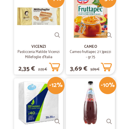
Precisi e veloci
Precisi e veloci! Lo consiglio
—
Kamaljit S.
02/07/2020
Venditore affidabile
VICENZI
CAMEO
Venditore affidabile, ottima la qualità del prodotto, spedizione veloce,
Pasticceria Matilde Vicenzi
Cameo fruttapec 2:1 3pezzi
grazie.
Millefoglie d'Italia
- gr.75
Classiche 125 gr.
2,35 €
3,69 €
2,55 €
3,89 €
—
Giusy C.
23/04/2020
Consegna veloce...vasta scelta di prodotti
-12%
-10%
Ottimo servizio...vasta scelta di prodotti....consegna velocissima. Darei
5 stelle se non fosse per alcuni prodotti un po'cari, ma in questo
periodo di quarantena direi che si può chiudere un occhio.
—
Fabio C.
04/03/2020
Vendita e spedizione perfetta