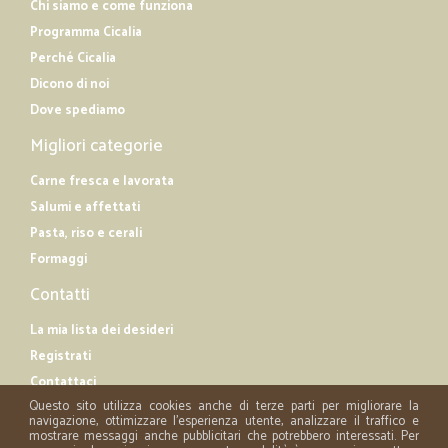
Chi siamo e come funziona
Programma Cicalia
Perché Cicalia
Dicono di noi
Dove spediamo
Migliori categorie
Carne fresca e lavorata
Salumi e affettati
Pasta, riso e cerali
Formaggi
Contatti
La mia lista dei desideri
Registrati
Contattaci
Questo sito utilizza cookies anche di terze parti per migliorare la
navigazione, ottimizzare l'esperienza utente, analizzare il traffico e
mostrare messaggi anche pubblicitari che potrebbero interessati. Per