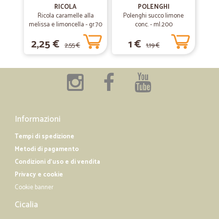
Consegna veloce e puntuale anche di merci refrigerante, impeccabile
RICOLA
POLENGHI
Ricola caramelle alla
Polenghi succo limone
melissa e limoncella - gr.70
conc. - ml.200
—
Pina D.
04/03/2020
2,25 €
1 €
2,55 €
1,19 €
Precisi e accorti al cliente.
Precisi e accorti al cliente. Grazie
—
Paola I.
06/03/2020
Ottima esperienza
Informazioni
Ottima esperienza, spedizione veloce e prodotti perfetti! Sicuramente
acquisterò nuovamente!
Tempi di spedizione
Metodi di pagamento
Condizioni d'uso e di vendita
—
Teresa G.
29/12/2019
Privacy e cookie
...veloci,precisi e…
Cookie banner
...veloci,precisi e cortesi...imballaggio molto accurato e
Cicalia
sicuro...consiglio vivamente di fare acquisti