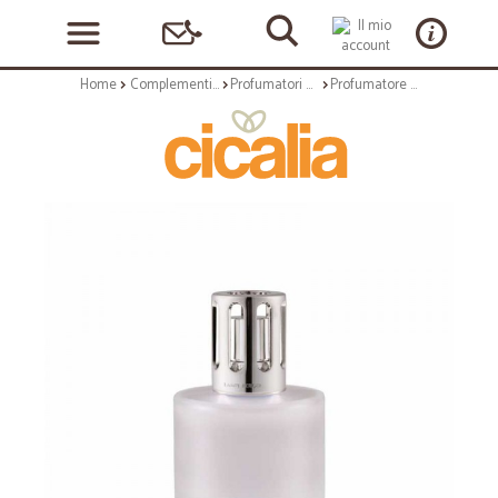
Home
Complementi arredo
Profumatori ambientali
Profumatore a fiamma - pure givree - bruciatore catalitico