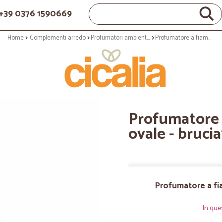
+39 0376 1590669
Home
Complementi arredo
Profumatori ambientali
Profumatore a fiamma - essentille ovale - bruciatore catalitico
Profumatore a
ovale - brucia
Profumatore a fia
In que