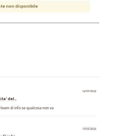
e non disponibile
14/07/2023
ita' del…
el team di info se qualcosa non va
17/02/2023