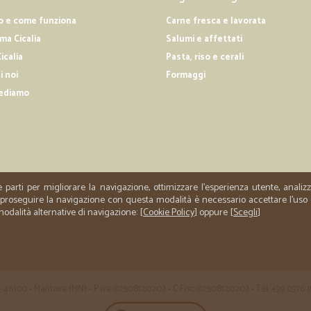
o e come funziona
Carne fresca e lavorata
—
Barbara G.
a Cicalia
Salumi e affettati
Ho trovato una marmellata 
icalia
Pasta, riso e cerali
i noi
Formaggi
Ho trovato una marmellata praticame
spedizione
ediamo
—
Dario F.
sorprendenti e gestito da I
sorprendenti e gestito da ITALIANI,
e parti per migliorare la navigazione, ottimizzare l'esperienza utente, anali
er proseguire la navigazione con questa modalità è necessario accettare l'uso
 modalità alternative di navigazione: [
Cookie Policy
] oppure [
Scegli
]
 35 - 46100 - Mantova (MN) - P.iva 02508120207 - C.Fisc 02508120207 - Tel. +39 0376