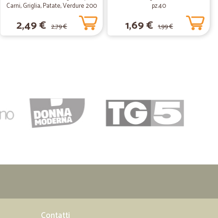
Carni, Griglia, Patate, Verdure 200
pz.40
 buona
gr.
2,49 €
1,69 €
 , prezzi onesti, consegna veloce e lamerce è sempre ben
2,79 €
1,99 €
17/09/2020
imballaggi…
i ben fatti , spero di fare ancora acquisti su Cicalia .
20/06/2020
pito, ottimo l'imballaggio.
20/01/2020
Contatti