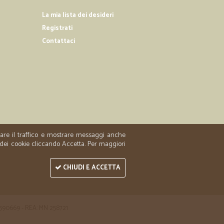
La mia lista dei desideri
Registrati
04/01/2020
praticamente…
Contattaci
nte introvabile!!! Sono stati veloci e perfetti nella
27/06/2019
TALIANI
 molto bravi
zzare il traffico e mostrare messaggi anche
 dei cookie cliccando Accetta. Per maggiori
CHIUDI E ACCETTA
 1590669 - REA: MN 258721