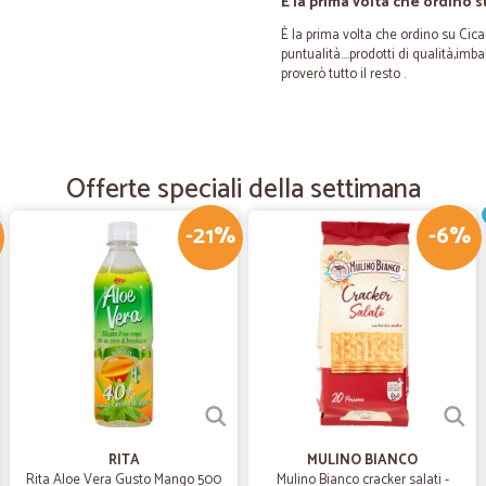
È la prima volta che ordino s
È la prima volta che ordino su Cicali
puntualità....prodotti di qualità,im
proverò tutto il resto .
—
Antonella R
Ottima esperienza
Offerte speciali della settimana
Celerità e cura nel pacco. Soddisfatt
-21%
-6%
—
Corradino F
Feedback indubbiamente po
Sono veramente soddisfatto di ques
nonché della cortesia del personal
futuro, vari ordini, tutti puntualm
positivo.
RITA
MULINO BIANCO
—
Mauro G.
Rita Aloe Vera Gusto Mango 500
Mulino Bianco cracker salati -