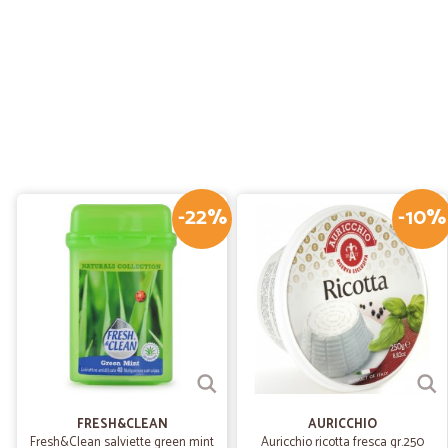
-22%
-10%
FRESH&CLEAN
AURICCHIO
Fresh&Clean salviette green mint
Auricchio ricotta fresca gr.250