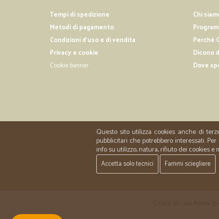
Tempi di spedizione
Chi siam
Metodi di pagamento
Programm
Condizioni d'uso e di vendita
Perché C
Privacy e cookie
Dicono d
Cookie banner
Dove sp
Questo sito utilizza cookies anche di terz
pubblicitari che potrebbero interessati. P
info su utilizzo, natura, rifiuto dei cookies e
Accetta solo tecnici
Fammi sciegliere
Cicalia srl - via Acerbi