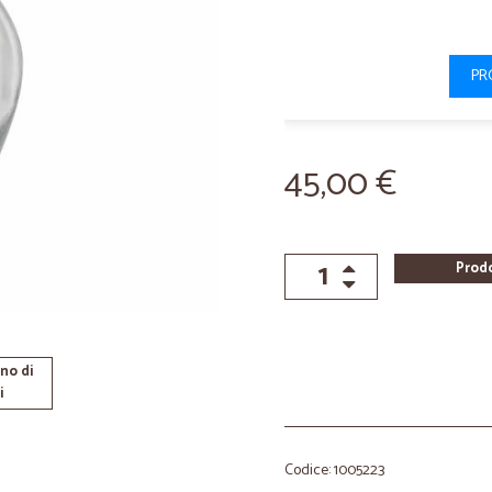
PR
45,00 €
Prod
no di
i
Codice: 1005223