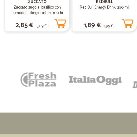
ZUCCATO
REDBULL
Zuccato sugo al basilico con
Red Bull Energy Drink, 250 ml.
pomodori ciliegini interi freschi
gr.370
2,85 €
1,89 €
3,09 €
1,99 €