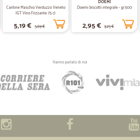
DOEMI
Ordinato un pacco di sole bi
Cantine Maschio Verduzzo Veneto
Doemi biscotti integrale - gr.500
Ordinato un pacco di sole bibite Mo
IGT Vino Frizzante 75 cl.
anche 2 omaggi Grazie .prezzi conv
5,19 €
2,95 €
5,69 €
3,25 €
—
Antonio S.
Soddisfatta
Mi trovo molto bene su questo sito, 
Hanno parlato di noi
servizio è molto efficiente sopratt
—
Giuseppe P
In generale sono soddisfat
In generale sono soddisfatto di que
perché nella fornitura dei salumi af
plastica trasparente ma in confezi
queste tre buste era di 5 giorni (
parere ,per un acquisto online di tr
dovrebbe essere almeno di una ven
preferisco che in fase di ordine mi