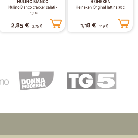
MULINO BIANCO
HEINEKEN
bite…
Mulino Bianco cracker salati -
Heineken Original lattina 33 cl
nster 20 lattine.super veloci 2 giorni. Pacco perfetto e
gr.500
enienti consiglio a presto
2,85 €
1,18 €
3,05 €
1,19 €
18/01/2023
sono cliente abituale ormai. Apparte i prezzi un po' alti, il
utto nella spedizione. Tempi di consegna rispettati
.
02/02/2022
to di questo…
sto mio primo acquisto con Cicalia. Ho dato solo 4 stelle,
fettati c'erano tre buste di speck non in confezioni di
oni opache del tipo termosaldato. Purtroppo la scadenza di
ricevute il 28/01/2022 , con scadenza 02/02/2022) : a mio
e buste , in questo periodo particolare, la scadenza
tina di giorni dalla fornitura. Come consumatore
 venga segnalata la non disponibilità di un prodotto,