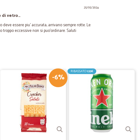
25/05/2024
e di vetro…
tro deve essere piu' accurata, arrivano sempre rotte. Le
o troppo eccessive non si puo'ordinare. Saluti
28/09/2023
 consegna.
gna.
RIBASSATO
1,35€
-6%
16/07/2023
vizio e dalla qualità. Tempi di spedizione e consegna
23/06/2023