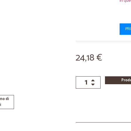
In que
PR
24,18 €
Prod
no di
i