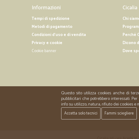
Informazioni
Cicalia
Tempi di spedizione
Chi siam
Metodi di pagamento
Programm
Condizioni d'uso e di vendita
Perché C
Privacy e cookie
Dicono d
Cookie banner
Dove sp
Questo sito utilizza cookies anche di terz
pubblicitari che potrebbero interessati. P
info su utilizzo, natura, rifiuto dei cookies e
Accetta solo tecnici
Fammi sciegliere
Cicalia srl - via Acerbi