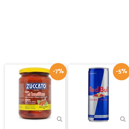
-7%
-5%