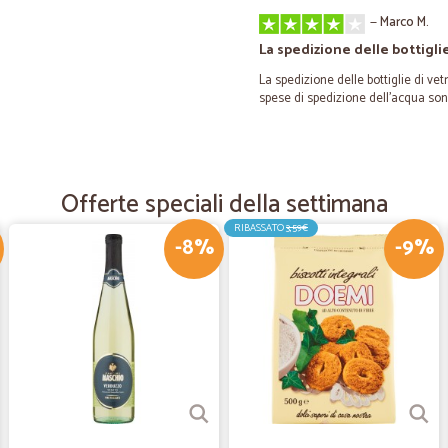
—
Marco M.
La spedizione delle bottigli
La spedizione delle bottiglie di ve
spese di spedizione dell'acqua son
—
Dario F.
Prodotto conforme e rapida
Offerte speciali della settimana
Prodotto conforme e rapida conse
RIBASSATO
3,59€
-8%
-9%
—
Magda M.
Soddisfatta!
Sempre più che soddisfatta dal ser
molto rapidi.
—
Trustpilot