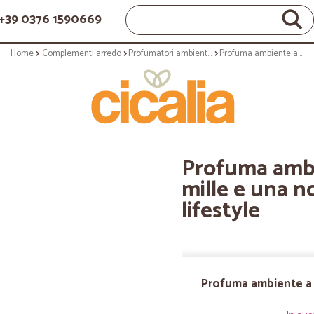
+39 0376 1590669
Home
Complementi arredo
Profumatori ambientali
Profuma ambiente a spray - Essenza mille e una notte - 250 ml - serie lifestyle
Profuma ambi
mille e una no
lifestyle
Profuma ambiente a s